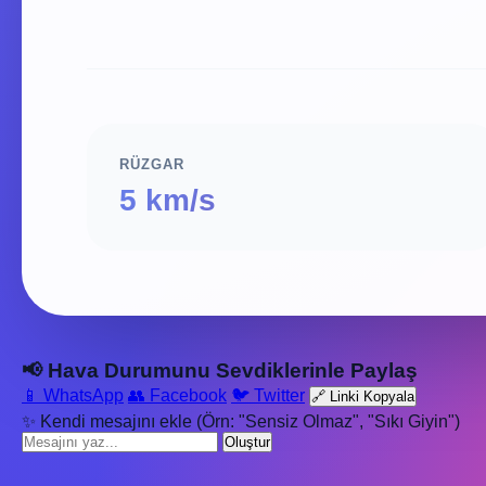
RÜZGAR
5 km/s
📢 Hava Durumunu Sevdiklerinle Paylaş
📱 WhatsApp
👥 Facebook
🐦 Twitter
🔗 Linki Kopyala
✨ Kendi mesajını ekle (Örn: "Sensiz Olmaz", "Sıkı Giyin")
Oluştur