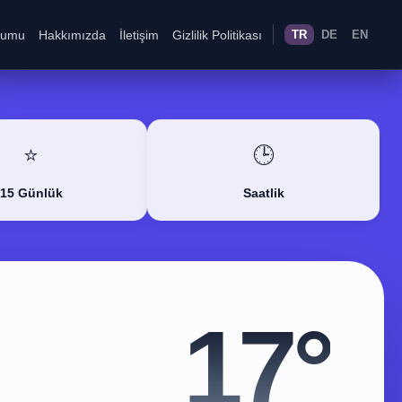
rumu
Hakkımızda
İletişim
Gizlilik Politikası
TR
DE
EN
⭐
🕒
15 Günlük
Saatlik
17°