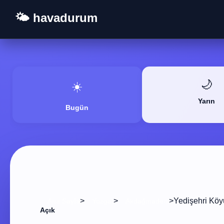
🌤️ havadurum
🌙
☀️
Yarın
Bugün
>
>
>
Yedişehri Köy
Ana Sayfa
Yozgat
Akdağmadeni
Açık