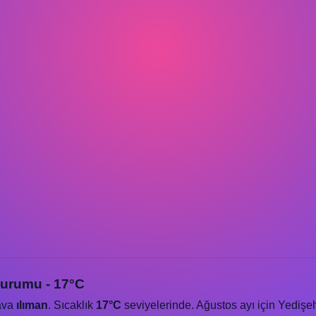
Durumu - 17°C
ava
ılıman
. Sıcaklık
17°C
seviyelerinde. Ağustos ayı için Yedişe