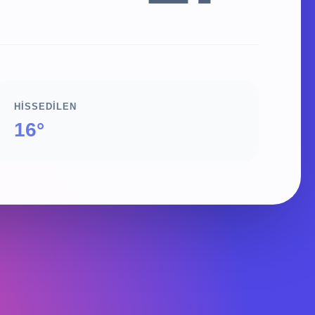
HISSEDILEN
16°