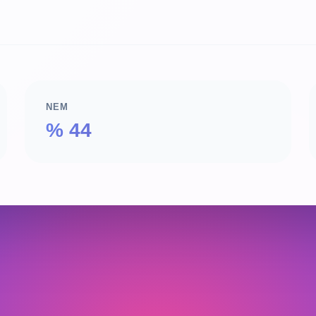
NEM
% 44