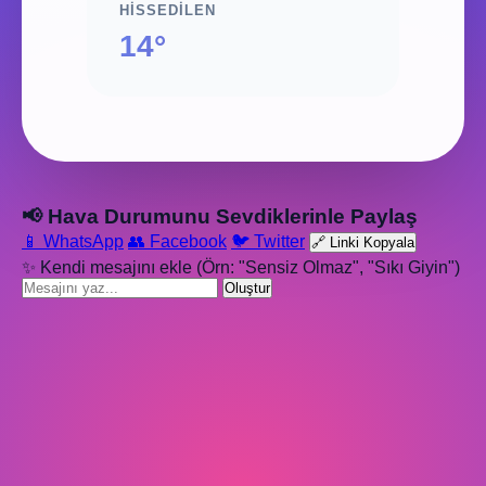
HISSEDILEN
14°
📢 Hava Durumunu Sevdiklerinle Paylaş
📱 WhatsApp
👥 Facebook
🐦 Twitter
🔗 Linki Kopyala
✨ Kendi mesajını ekle (Örn: "Sensiz Olmaz", "Sıkı Giyin")
Oluştur