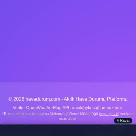
© 2026 havadurum.com - Akıllı Hava Durumu Platformu
Veriler OpenWeatherMap API aracılığıyla sağlanmaktadır.
* Resmi tahminler için daima Meteoroloji Genel Müdürlüğü (
mgm.gov.tr
) verilerini
esas alınız.
✕ Kapat
🌤️
Haberler
|
Hakkımızda
|
Hava Durumu Rehberi
|
Gizlilik Politikası
|
İletişim
|
Sitemap