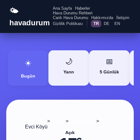
Ana Sayfa
Haberler
🌤️
Hava Durumu Rehberi
Canlı Hava Durumu
Hakkımızda
İletişim
havadurum
Gizlilik Politikası
TR
DE
EN
🌙
📅
☀️
Yarın
5 Günlük
Bugün
>
>
>
Ana Sayfa
Yozgat
Akdağmadeni
Evci Köyü
Açık