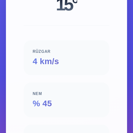
15°
RÜZGAR
4 km/s
NEM
% 45