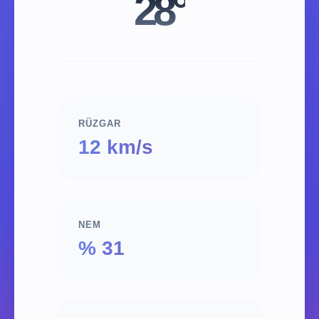
28°
RÜZGAR
12 km/s
NEM
% 31