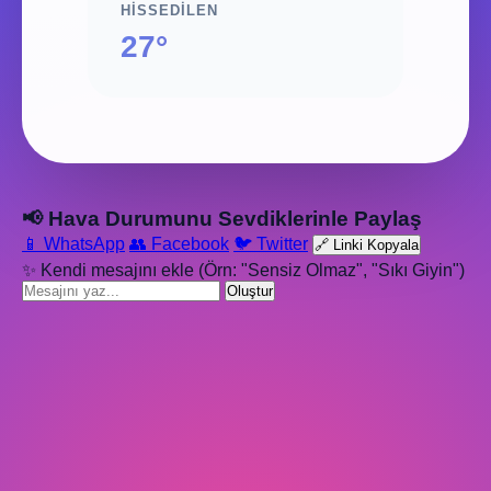
HISSEDILEN
27°
📢 Hava Durumunu Sevdiklerinle Paylaş
📱 WhatsApp
👥 Facebook
🐦 Twitter
🔗 Linki Kopyala
✨ Kendi mesajını ekle (Örn: "Sensiz Olmaz", "Sıkı Giyin")
Oluştur