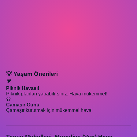
💡 Yaşam Önerileri
🏕️
Piknik Havası!
Piknik planları yapabilirsiniz. Hava mükemmel!
👕
Çamaşır Günü
Çamaşır kurutmak için mükemmel hava!
Tansu Mahallesi, Muradiye (Van) Hava