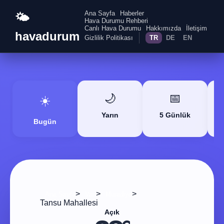
Ana Sayfa
Haberler
🌤️
Hava Durumu Rehberi
Canlı Hava Durumu
Hakkımızda
İletişim
havadurum
Gizlilik Politikası
TR
DE
EN
🌙
📅
☀️
Yarın
5 Günlük
Bugün
>
>
>
Ana Sayfa
Van
Muradiye
Tansu Mahallesi
Açık