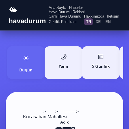
Ana Sayfa
Haberler
🌤️
Hava Durumu Rehberi
Canlı Hava Durumu
Hakkımızda
İletişim
havadurum
Gizlilik Politikası
TR
DE
EN
🌙
📅
☀️
Yarın
5 Günlük
Bugün
>
>
>
Ana Sayfa
Van
Muradiye
Kocasaban Mahallesi
Açık