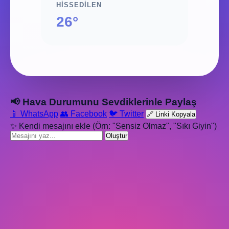
HISSEDILEN
26°
📢 Hava Durumunu Sevdiklerinle Paylaş
📱 WhatsApp
👥 Facebook
🐦 Twitter
🔗 Linki Kopyala
✨ Kendi mesajını ekle (Örn: "Sensiz Olmaz", "Sıkı Giyin")
Oluştur