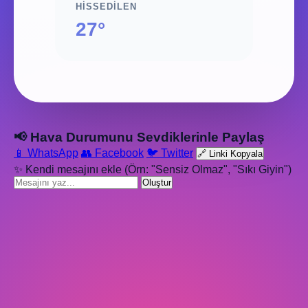
HISSEDILEN
27°
📢 Hava Durumunu Sevdiklerinle Paylaş
📱 WhatsApp
👥 Facebook
🐦 Twitter
🔗 Linki Kopyala
✨ Kendi mesajını ekle (Örn: "Sensiz Olmaz", "Sıkı Giyin")
Oluştur