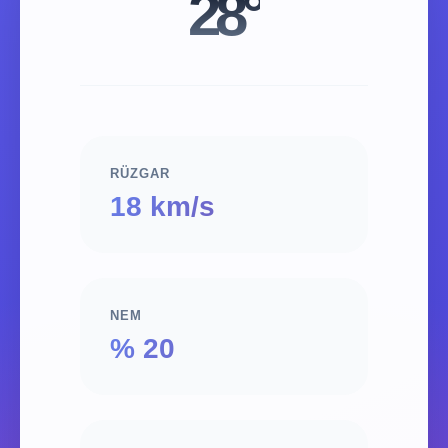
28°
RÜZGAR
18 km/s
NEM
% 20