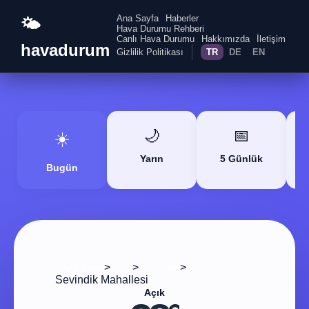
Ana Sayfa
Haberler
🌤️
Hava Durumu Rehberi
Canlı Hava Durumu
Hakkımızda
İletişim
havadurum
Gizlilik Politikası
TR
DE
EN
🌙
📅
☀️
Yarın
5 Günlük
Bugün
>
>
>
Ana Sayfa
Van
Gürpınar
Sevindik Mahallesi
Açık