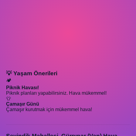
💡 Yaşam Önerileri
🏕️
Piknik Havası!
Piknik planları yapabilirsiniz. Hava mükemmel!
👕
Çamaşır Günü
Çamaşır kurutmak için mükemmel hava!
Sevindik Mahallesi, Gürpınar (Van) Hava