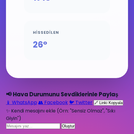
HISSEDILEN
26°
📢 Hava Durumunu Sevdiklerinle Paylaş
📱 WhatsApp
👥 Facebook
🐦 Twitter
🔗 Linki Kopyala
✨ Kendi mesajını ekle (Örn: "Sensiz Olmaz", "Sıkı
Giyin")
Oluştur