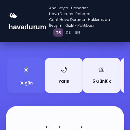
Ana Sayfa
Haberler
Hava Durumu Rehberi
🌤️
Canlı Hava Durumu
Hakkımızda
İletişim
Gizlilik Politikası
havadurum
TR
DE
EN
☀️
🌙
📅
Yarın
5 Günlük
Bugün
>
>
>
Ana Sayfa
Van
Gürpınar