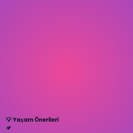
💡 Yaşam Önerileri
🏕️