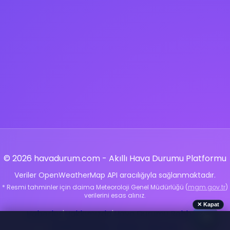
© 2026 havadurum.com - Akıllı Hava Durumu Platformu
Veriler OpenWeatherMap API aracılığıyla sağlanmaktadır.
* Resmi tahminler için daima Meteoroloji Genel Müdürlüğü (
mgm.gov.tr
)
verilerini esas alınız.
✕ Kapat
Haberler
|
Hakkımızda
|
Hava Durumu Rehberi
|
🌤️
Gizlilik Politikası
|
İletişim
|
Sitemap