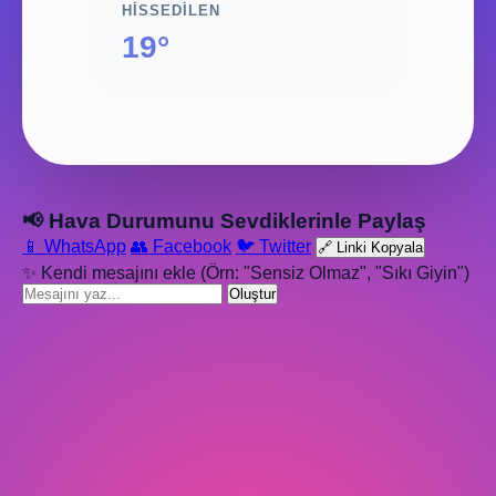
HISSEDILEN
19°
📢 Hava Durumunu Sevdiklerinle Paylaş
📱 WhatsApp
👥 Facebook
🐦 Twitter
🔗 Linki Kopyala
✨ Kendi mesajını ekle (Örn: "Sensiz Olmaz", "Sıkı Giyin")
Oluştur