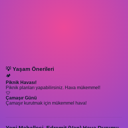
💡 Yaşam Önerileri
🏕️
Piknik Havası!
Piknik planları yapabilirsiniz. Hava mükemmel!
👕
Çamaşır Günü
Çamaşır kurutmak için mükemmel hava!
Yeni Mahallesi, Edremit (Van) Hava Durumu -