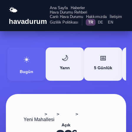
Ana Sayfa
Haberler
🌤️
Hava Durumu Rehberi
Canlı Hava Durumu
Hakkımızda
İletişim
havadurum
Gizlilik Politikası
TR
DE
EN
🌙
📅
☀️
Yarın
5 Günlük
Bugün
>
>
>
Ana Sayfa
Van
Edremit
Yeni Mahallesi
Açık