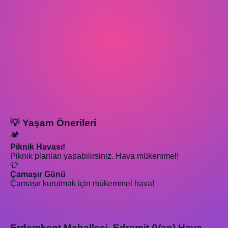
💡 Yaşam Önerileri
🏕️
Piknik Havası!
Piknik planları yapabilirsiniz. Hava mükemmel!
👕
Çamaşır Günü
Çamaşır kurutmak için mükemmel hava!
Erdemkent Mahallesi, Edremit (Van) Hava