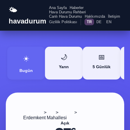
Ana Sayfa
Haberler
🌤️
Hava Durumu Rehberi
Canlı Hava Durumu
Hakkımızda
İletişim
havadurum
Gizlilik Politikası
TR
DE
EN
🌙
📅
☀️
Yarın
5 Günlük
Bugün
>
>
>
Ana Sayfa
Van
Edremit
Erdemkent Mahallesi
Açık