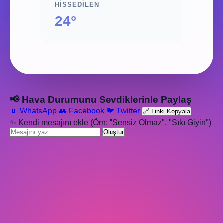
HISSEDILEN
24°
📢 Hava Durumunu Sevdiklerinle Paylaş
📱 WhatsApp
👥 Facebook
🐦 Twitter
🔗 Linki Kopyala
✨ Kendi mesajını ekle (Örn: "Sensiz Olmaz", "Sıkı Giyin")
Oluştur