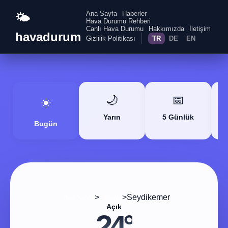
Ana Sayfa
Haberler
🌤️
Hava Durumu Rehberi
Canlı Hava Durumu
Hakkımızda
İletişim
havadurum
Gizlilik Politikası
TR
DE
EN
🌙
📅
☀️
Yarın
5 Günlük
Bugün
>
>
Seydikemer
Ana Sayfa
Muğla
Açık
24°