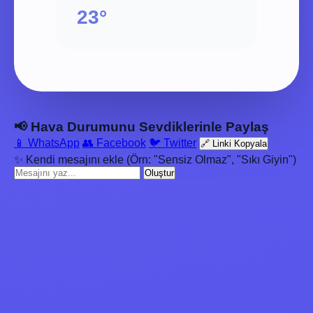
23°
📢 Hava Durumunu Sevdiklerinle Paylaş
📱 WhatsApp
👥 Facebook
🐦 Twitter
🔗 Linki Kopyala
✨ Kendi mesajını ekle (Örn: "Sensiz Olmaz", "Sıkı Giyin")
Oluştur