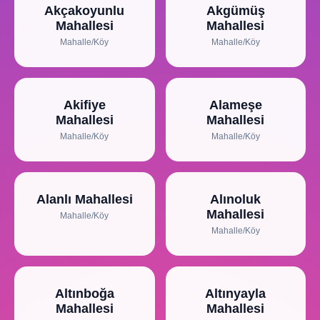
Akçakoyunlu
Akgümüş
Mahallesi
Mahallesi
Mahalle/Köy
Mahalle/Köy
Akifiye
Alameşe
Mahallesi
Mahallesi
Mahalle/Köy
Mahalle/Köy
Alanlı Mahallesi
Alınoluk
Mahallesi
Mahalle/Köy
Mahalle/Köy
Altınboğa
Altınyayla
Mahallesi
Mahallesi