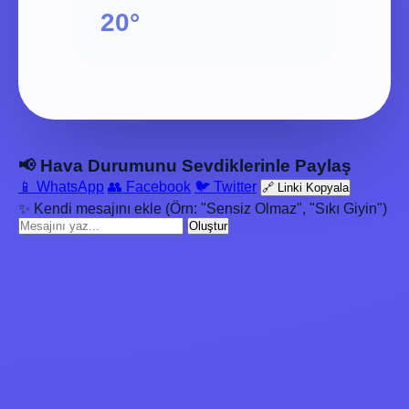
20°
📢 Hava Durumunu Sevdiklerinle Paylaş
📱 WhatsApp
👥 Facebook
🐦 Twitter
🔗 Linki Kopyala
✨ Kendi mesajını ekle (Örn: "Sensiz Olmaz", "Sıkı Giyin")
Oluştur