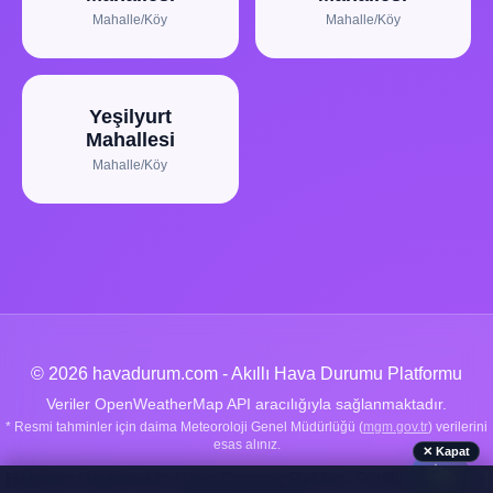
Mahalle/Köy
Mahalle/Köy
Yeşilyurt
Mahallesi
Mahalle/Köy
© 2026 havadurum.com - Akıllı Hava Durumu Platformu
Veriler OpenWeatherMap API aracılığıyla sağlanmaktadır.
* Resmi tahminler için daima Meteoroloji Genel Müdürlüğü (
mgm.gov.tr
) verilerini
esas alınız.
✕ Kapat
🌤️
Haberler
|
Hakkımızda
|
Hava Durumu Rehberi
|
Gizlilik Politikası
|