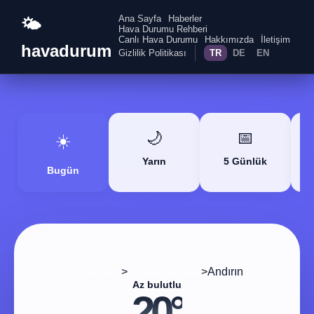
Ana Sayfa
Haberler
🌤️
Hava Durumu Rehberi
Canlı Hava Durumu
Hakkımızda
İletişim
havadurum
Gizlilik Politikası
TR
DE
EN
🌙
📅
☀️
Yarın
5 Günlük
Bugün
>
>
Andırın
Ana Sayfa
Kahramanmaraş
Az bulutlu
20°