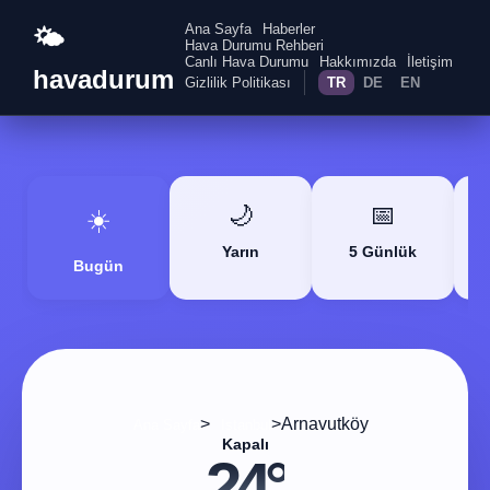
Ana Sayfa
Haberler
🌤️
Hava Durumu Rehberi
Canlı Hava Durumu
Hakkımızda
İletişim
havadurum
Gizlilik Politikası
TR
DE
EN
🌙
📅
☀️
Yarın
5 Günlük
Bugün
>
>
Arnavutköy
Ana Sayfa
Istanbul
Kapalı
24°