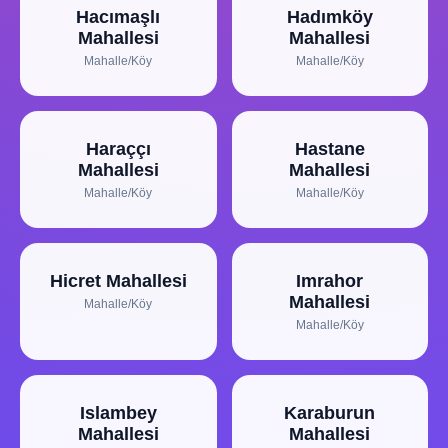
Hacımaşlı
Hadımköy
Mahallesi
Mahallesi
Mahalle/Köy
Mahalle/Köy
Haraççı
Hastane
Mahallesi
Mahallesi
Mahalle/Köy
Mahalle/Köy
Hicret Mahallesi
Imrahor
Mahallesi
Mahalle/Köy
Mahalle/Köy
Islambey
Karaburun
Mahallesi
Mahallesi