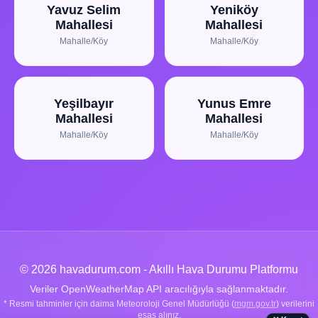
Yavuz Selim
Yeniköy
Mahallesi
Mahallesi
Mahalle/Köy
Mahalle/Köy
Yeşilbayır
Yunus Emre
Mahallesi
Mahallesi
Mahalle/Köy
Mahalle/Köy
© 2026 havadurum.com - Akıllı Hava Durumu Platformu
Veriler OpenWeatherMap API aracılığıyla sağlanmaktadır.
* Resmi tahminler için daima Meteoroloji Genel Müdürlüğü (
mgm.gov.tr
) verilerini
esas alınız.