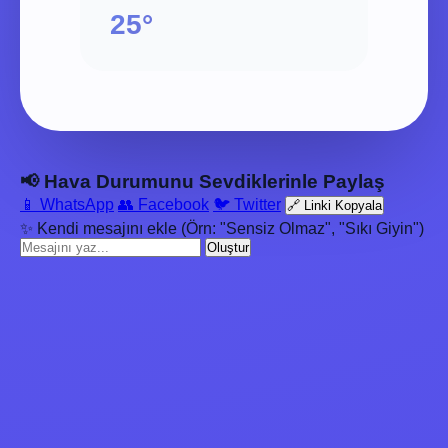
25°
📢 Hava Durumunu Sevdiklerinle Paylaş
📱 WhatsApp
👥 Facebook
🐦 Twitter
🔗 Linki Kopyala
✨ Kendi mesajını ekle (Örn: "Sensiz Olmaz", "Sıkı Giyin")
Oluştur