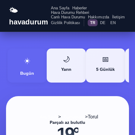
Ana Sayfa
Haberler
🌤️
Hava Durumu Rehberi
Canlı Hava Durumu
Hakkımızda
İletişim
havadurum
Gizlilik Politikası
TR
DE
EN
🌙
📅
☀️
Yarın
5 Günlük
Bugün
>
>
Torul
Ana Sayfa
Gümüşhane
Parçalı az bulutlu
19°