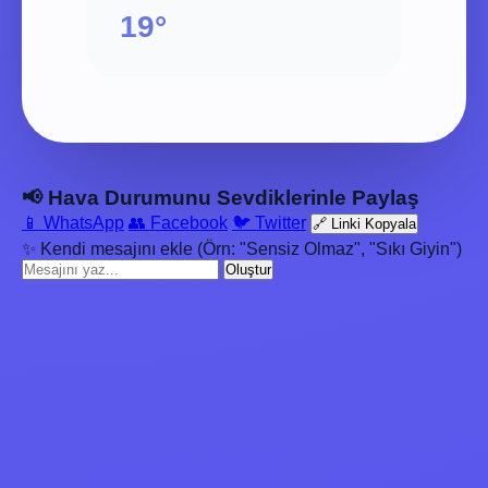
19°
📢 Hava Durumunu Sevdiklerinle Paylaş
📱 WhatsApp
👥 Facebook
🐦 Twitter
🔗 Linki Kopyala
✨ Kendi mesajını ekle (Örn: "Sensiz Olmaz", "Sıkı Giyin")
Oluştur