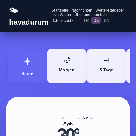
🌤️
Startseite
Nachrichten
Wetter-Ratgeber
Live-Wetter
Über uns
Kontakt
havadurum
Datenschutz
TR
DE
EN
🌙
📅
☀️
Morgen
5 Tage
Heute
>
>
Hassa
Startseite
Hatay
Açık
30°