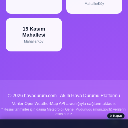
Mahalle/Köy
15 Kasım
Mahallesi
Mahalle/Köy
© 2026 havadurum.com - Akıllı Hava Durumu Platformu
Veriler OpenWeatherMap API aracılığıyla sağlanmaktadır.
* Resmi tahminler için daima Meteoroloji Genel Müdürlüğü (
mgm.gov.tr
) verilerini
esas alınız.
✕ Kapat
🌤️
Nachrichten
|
Über uns
|
Wetter-Ratgeber
|
Datenschutz
|
Kontakt
|