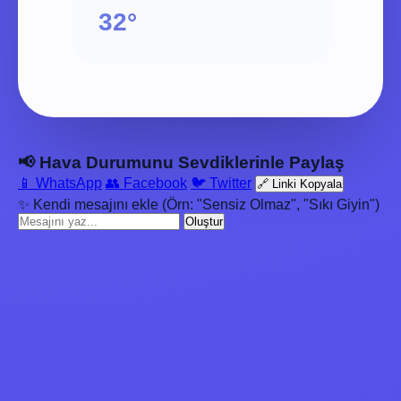
32°
📢 Hava Durumunu Sevdiklerinle Paylaş
📱 WhatsApp
👥 Facebook
🐦 Twitter
🔗 Linki Kopyala
✨ Kendi mesajını ekle (Örn: "Sensiz Olmaz", "Sıkı Giyin")
Oluştur