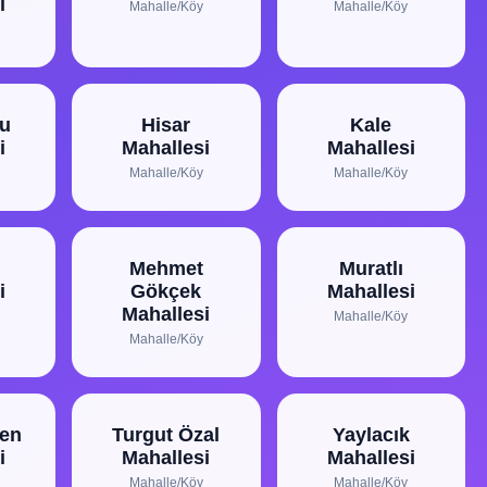
i
Mahalle/Köy
Mahalle/Köy
lu
Hisar
Kale
i
Mahallesi
Mahallesi
Mahalle/Köy
Mahalle/Köy
Mehmet
Muratlı
i
Gökçek
Mahallesi
Mahallesi
Mahalle/Köy
Mahalle/Köy
en
Turgut Özal
Yaylacık
i
Mahallesi
Mahallesi
Mahalle/Köy
Mahalle/Köy