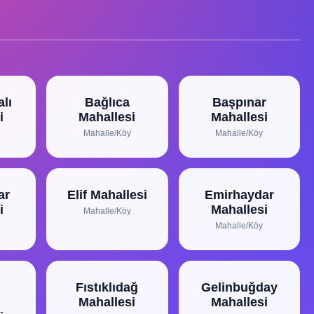
lı
Bağlıca
Başpınar
i
Mahallesi
Mahallesi
Mahalle/Köy
Mahalle/Köy
ar
Elif Mahallesi
Emirhaydar
i
Mahallesi
Mahalle/Köy
Mahalle/Köy
Fıstıklıdağ
Gelinbuğday
Mahallesi
Mahallesi