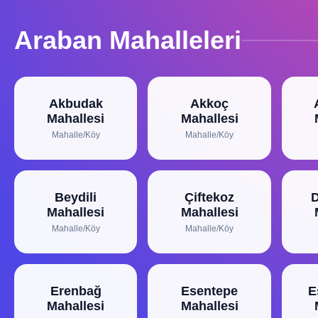
Araban Mahalleleri
Akbudak
Akkoç
Mahallesi
Mahallesi
Mahalle/Köy
Mahalle/Köy
Beydili
Çiftekoz
Mahallesi
Mahallesi
Mahalle/Köy
Mahalle/Köy
Erenbağ
Esentepe
E
Mahallesi
Mahallesi