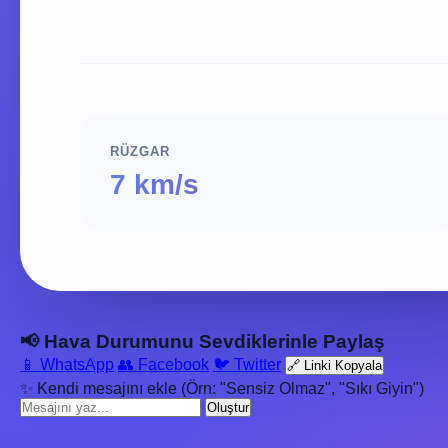
RÜZGAR
7 km/s
📢 Hava Durumunu Sevdiklerinle Paylaş
📱 WhatsApp
👥 Facebook
🐦 Twitter
🔗 Linki Kopyala
✨ Kendi mesajını ekle (Örn: "Sensiz Olmaz", "Sıkı Giyin")
Oluştur