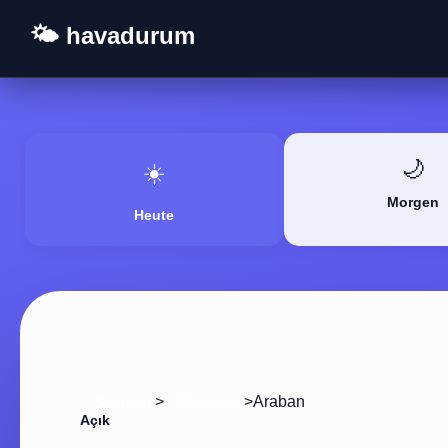
🌤️ havadurum
🌙
☀️
Morgen
Heute
>
>
Araban
Startseite
Gaziantep
Açık