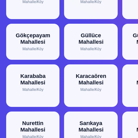
Mahalle/Köy
Mahalle/Köy
Gökçepayam
Güllüce
G
Mahallesi
Mahallesi
Mahalle/Köy
Mahalle/Köy
Karababa
Karacaören
Mahallesi
Mahallesi
Mahalle/Köy
Mahalle/Köy
Nurettin
Sarıkaya
Mahallesi
Mahallesi
Mahalle/Köy
Mahalle/Köy