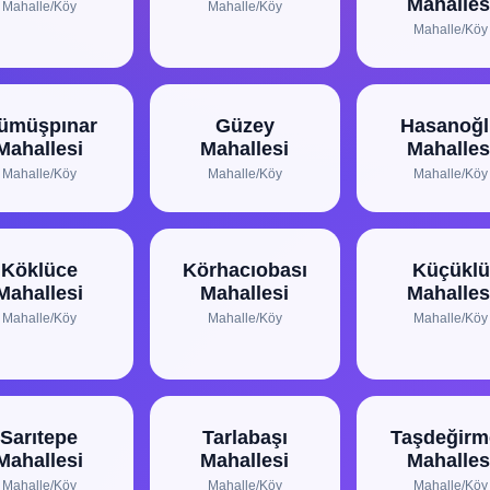
Mahalles
Mahalle/Köy
Mahalle/Köy
Mahalle/Köy
ümüşpınar
Güzey
Hasanoğ
Mahallesi
Mahallesi
Mahalles
Mahalle/Köy
Mahalle/Köy
Mahalle/Köy
Köklüce
Körhacıobası
Küçüklü
Mahallesi
Mahallesi
Mahalles
Mahalle/Köy
Mahalle/Köy
Mahalle/Köy
Sarıtepe
Tarlabaşı
Taşdeğirm
Mahallesi
Mahallesi
Mahalles
Mahalle/Köy
Mahalle/Köy
Mahalle/Köy