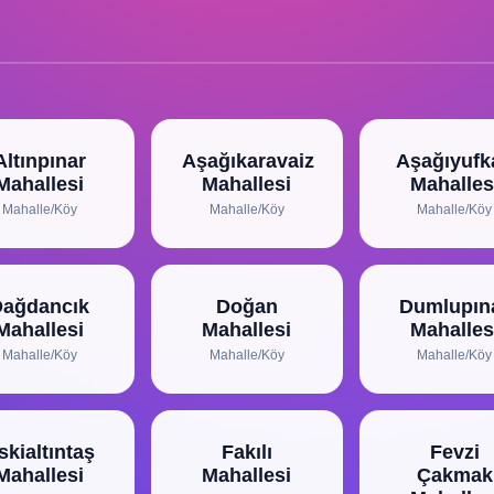
Altınpınar
Aşağıkaravaiz
Aşağıyufka
Mahallesi
Mahallesi
Mahalles
Mahalle/Köy
Mahalle/Köy
Mahalle/Köy
Dağdancık
Doğan
Dumlupın
Mahallesi
Mahallesi
Mahalles
Mahalle/Köy
Mahalle/Köy
Mahalle/Köy
skialtıntaş
Fakılı
Fevzi
Mahallesi
Mahallesi
Çakmak