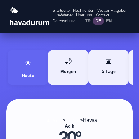
🌤️
Startseite
Nachrichten
Wetter-Ratgeber
Live-Wetter
Über uns
Kontakt
havadurum
Datenschutz
TR
DE
EN
🌙
📅
☀️
Morgen
5 Tage
Heute
>
>
Havsa
Startseite
Edirne
Açık
20°