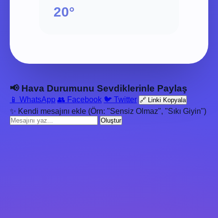
20°
📢 Hava Durumunu Sevdiklerinle Paylaş
📱 WhatsApp
👥 Facebook
🐦 Twitter
🔗 Linki Kopyala
✨ Kendi mesajını ekle (Örn: "Sensiz Olmaz", "Sıkı Giyin")
Oluştur