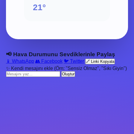
21°
📢 Hava Durumunu Sevdiklerinle Paylaş
📱 WhatsApp
👥 Facebook
🐦 Twitter
🔗 Linki Kopyala
✨ Kendi mesajını ekle (Örn: "Sensiz Olmaz", "Sıkı Giyin")
Oluştur