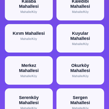
Kalaba
Kaledibi
Mahallesi
Mahallesi
Mahalle/Köy
Mahalle/Köy
Kırım Mahallesi
Kuyular
Mahallesi
Mahalle/Köy
Mahalle/Köy
Merkez
Okurköy
Mahallesi
Mahallesi
Mahalle/Köy
Mahalle/Köy
Serenköy
Sergen
Mahallesi
Mahallesi
Mahalle/Köy
Mahalle/Köy