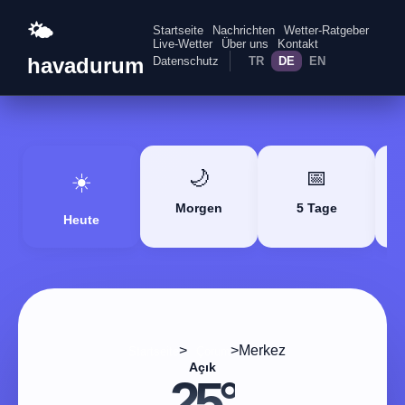
🌤️
Startseite
Nachrichten
Wetter-Ratgeber
Live-Wetter
Über uns
Kontakt
havadurum
Datenschutz
TR
DE
EN
🌙
📅
☀️
Morgen
5 Tage
Heute
>
>
Merkez
Startseite
Çorum
Açık
25°