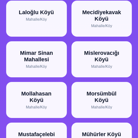
Laloğlu Köyü
Mecidiyekavak
Köyü
Mahalle/Köy
Mahalle/Köy
Mimar Sinan
Mislerovacığı
Mahallesi
Köyü
Mahalle/Köy
Mahalle/Köy
Mollahasan
Morsümbül
Köyü
Köyü
Mahalle/Köy
Mahalle/Köy
Mustafaçelebi
Mühürler Köyü