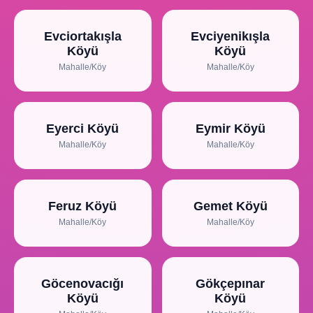
Evciortakışla
Evciyenikışla
Köyü
Köyü
Mahalle/Köy
Mahalle/Köy
Eyerci Köyü
Eymir Köyü
Mahalle/Köy
Mahalle/Köy
Feruz Köyü
Gemet Köyü
Mahalle/Köy
Mahalle/Köy
Göcenovacığı
Gökçepınar
Köyü
Köyü