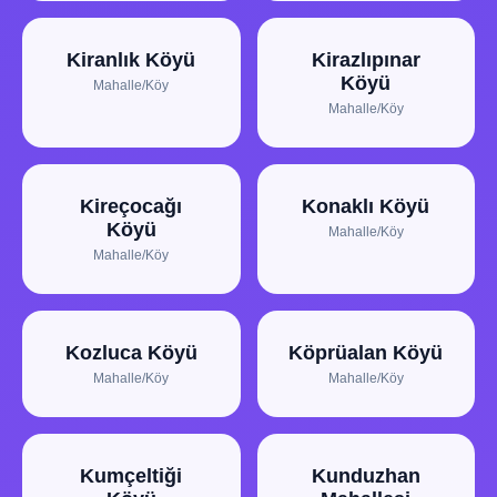
Kiranlık Köyü
Kirazlıpınar
Köyü
Mahalle/Köy
Mahalle/Köy
Kireçocağı
Konaklı Köyü
Köyü
Mahalle/Köy
Mahalle/Köy
Kozluca Köyü
Köprüalan Köyü
Mahalle/Köy
Mahalle/Köy
Kumçeltiği
Kunduzhan