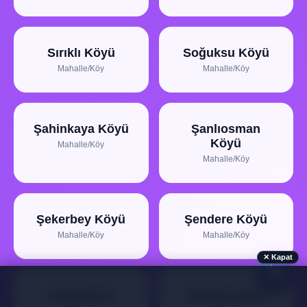
Sırıklı Köyü
Soğuksu Köyü
Mahalle/Köy
Mahalle/Köy
Şahinkaya Köyü
Şanlıosman
Köyü
Mahalle/Köy
Mahalle/Köy
Şekerbey Köyü
Şendere Köyü
Mahalle/Köy
Mahalle/Köy
✕ Kapat
🌤️
Şeyhhamza
Şeyhmustafa