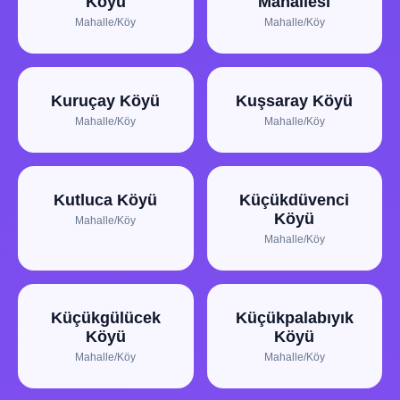
Köyü
Mahallesi
Mahalle/Köy
Mahalle/Köy
Kuruçay Köyü
Kuşsaray Köyü
Mahalle/Köy
Mahalle/Köy
Kutluca Köyü
Küçükdüvenci
Köyü
Mahalle/Köy
Mahalle/Köy
Küçükgülücek
Küçükpalabıyık
Köyü
Köyü
Mahalle/Köy
Mahalle/Köy