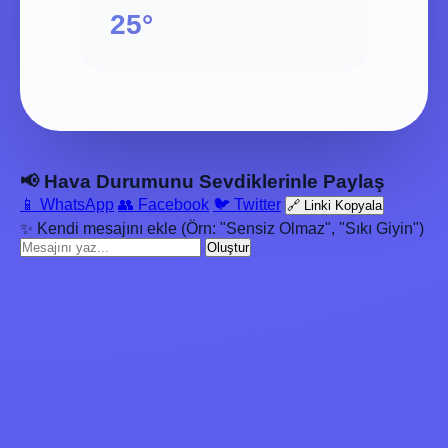
25°
📢 Hava Durumunu Sevdiklerinle Paylaş
📱 WhatsApp
👥 Facebook
🐦 Twitter
🔗 Linki Kopyala
✨ Kendi mesajını ekle (Örn: "Sensiz Olmaz", "Sıkı Giyin")
Oluştur