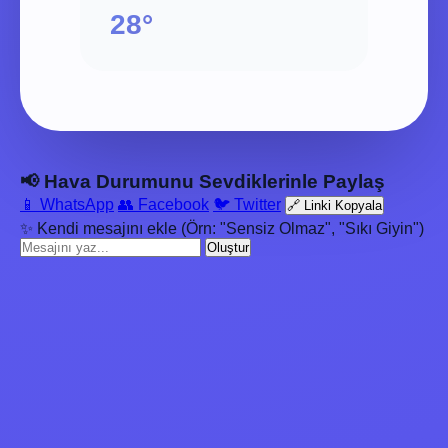
28°
📢 Hava Durumunu Sevdiklerinle Paylaş
📱 WhatsApp
👥 Facebook
🐦 Twitter
🔗 Linki Kopyala
✨ Kendi mesajını ekle (Örn: "Sensiz Olmaz", "Sıkı Giyin")
Oluştur