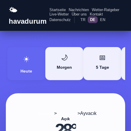
🌤️
Startseite
Nachrichten
Wetter-Ratgeber
Live-Wetter
Über uns
Kontakt
havadurum
Datenschutz
TR
DE
EN
🌙
📅
☀️
Morgen
5 Tage
Heute
>
>
Ayvacık
Startseite
Çanakkale
Açık
28°