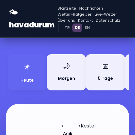
Startseite
Nachrichten
🌤️
Wetter-Ratgeber
Live-Wetter
Über uns
Kontakt
Datenschutz
havadurum
TR
DE
EN
☀️
🌙
📅
Morgen
5 Tage
Heute
>
>
Kestel
Startseite
Bursa
Açık