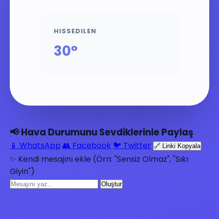
HISSEDILEN
30°
📢 Hava Durumunu Sevdiklerinle Paylaş
📱 WhatsApp
👥 Facebook
🐦 Twitter
🔗 Linki Kopyala
✨ Kendi mesajını ekle (Örn: "Sensiz Olmaz", "Sıkı
Giyin")
Oluştur