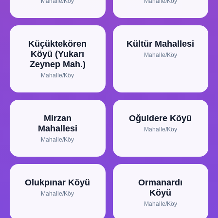
Mahalle/Köy
Mahalle/Köy
Küçüktekören
Kültür Mahallesi
Köyü (Yukarı
Mahalle/Köy
Zeynep Mah.)
Mahalle/Köy
Mirzan
Oğuldere Köyü
Mahallesi
Mahalle/Köy
Mahalle/Köy
Olukpınar Köyü
Ormanardı
Köyü
Mahalle/Köy
Mahalle/Köy