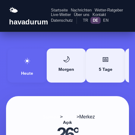
🌤️
Startseite
Nachrichten
Wetter-Ratgeber
Live-Wetter
Über uns
Kontakt
havadurum
Datenschutz
TR
DE
EN
🌙
📅
☀️
Morgen
5 Tage
Heute
>
>
Merkez
Startseite
Bingöl
Açık
26°