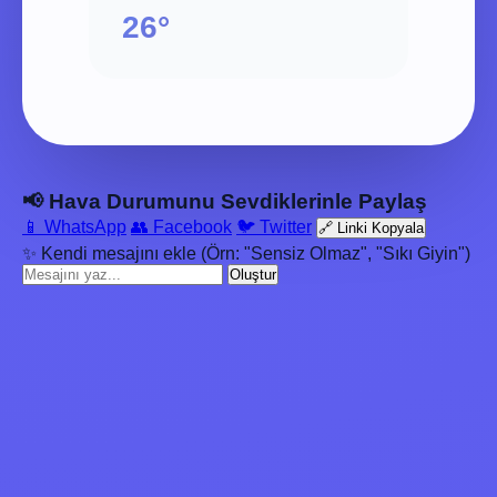
26°
📢 Hava Durumunu Sevdiklerinle Paylaş
📱 WhatsApp
👥 Facebook
🐦 Twitter
🔗 Linki Kopyala
✨ Kendi mesajını ekle (Örn: "Sensiz Olmaz", "Sıkı Giyin")
Oluştur