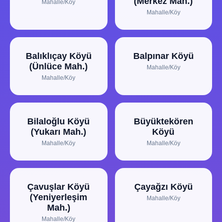
(Merkez Mah.)
Mahalle/Köy
Mahalle/Köy
Balıklıçay Köyü
Balpınar Köyü
(Ünlüce Mah.)
Mahalle/Köy
Mahalle/Köy
Bilaloğlu Köyü
Büyüktekören
(Yukarı Mah.)
Köyü
Mahalle/Köy
Mahalle/Köy
Çavuşlar Köyü
Çayağzı Köyü
(Yeniyerleşim
Mahalle/Köy
Mah.)
Mahalle/Köy