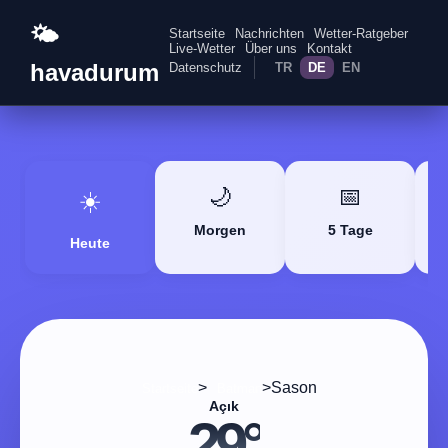
🌤️
Startseite
Nachrichten
Wetter-Ratgeber
Live-Wetter
Über uns
Kontakt
havadurum
Datenschutz
TR
DE
EN
🌙
📅
☀️
Morgen
5 Tage
Heute
>
>
Sason
Startseite
Batman
Açık
29°