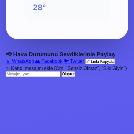
28°
📢 Hava Durumunu Sevdiklerinle Paylaş
📱 WhatsApp
👥 Facebook
🐦 Twitter
🔗 Linki Kopyala
✨ Kendi mesajını ekle (Örn: "Sensiz Olmaz", "Sıkı Giyin")
Oluştur