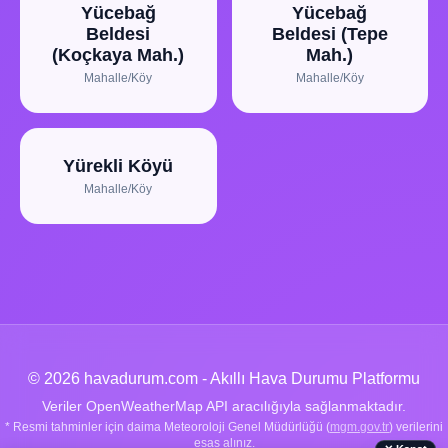
Yücebağ
Yücebağ
Beldesi
Beldesi (Tepe
(Koçkaya Mah.)
Mah.)
Mahalle/Köy
Mahalle/Köy
Yürekli Köyü
Mahalle/Köy
© 2026 havadurum.com - Akıllı Hava Durumu Platformu
Veriler OpenWeatherMap API aracılığıyla sağlanmaktadır.
* Resmi tahminler için daima Meteoroloji Genel Müdürlüğü (
mgm.gov.tr
) verilerini
esas alınız.