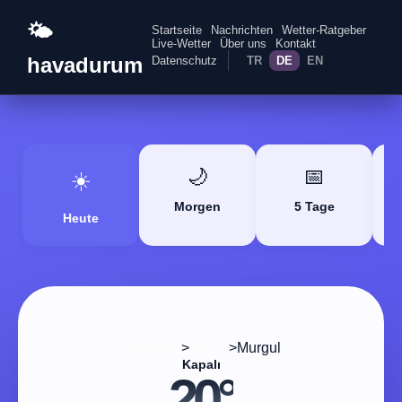
🌤️
Startseite
Nachrichten
Wetter-Ratgeber
Live-Wetter
Über uns
Kontakt
havadurum
Datenschutz
TR
DE
EN
🌙
📅
☀️
Morgen
5 Tage
Heute
>
>
Murgul
Startseite
Artvin
Kapalı
20°