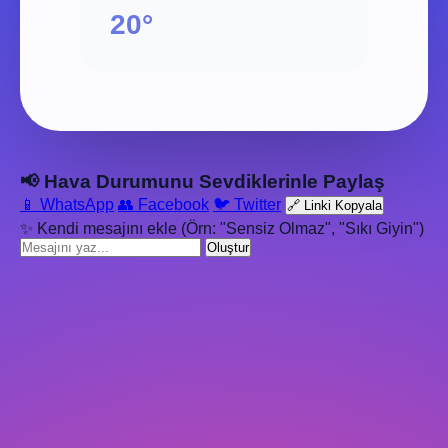
20°
📢 Hava Durumunu Sevdiklerinle Paylaş
📱 WhatsApp
👥 Facebook
🐦 Twitter
🔗 Linki Kopyala
✨ Kendi mesajını ekle (Örn: "Sensiz Olmaz", "Sıkı Giyin")
Oluştur