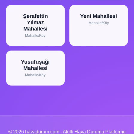
Şerafettin
Yeni Mahallesi
Yılmaz
Mahalle/Köy
Mahallesi
Mahalle/Köy
Yusufuşağı
Mahallesi
Mahalle/Köy
© 2026 havadurum.com - Akıllı Hava Durumu Platformu