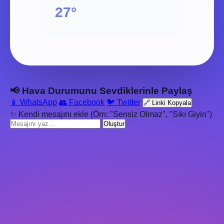
27°
📢 Hava Durumunu Sevdiklerinle Paylaş
📱 WhatsApp
👥 Facebook
🐦 Twitter
🔗 Linki Kopyala
✨ Kendi mesajını ekle (Örn: "Sensiz Olmaz", "Sıkı Giyin")
Oluştur