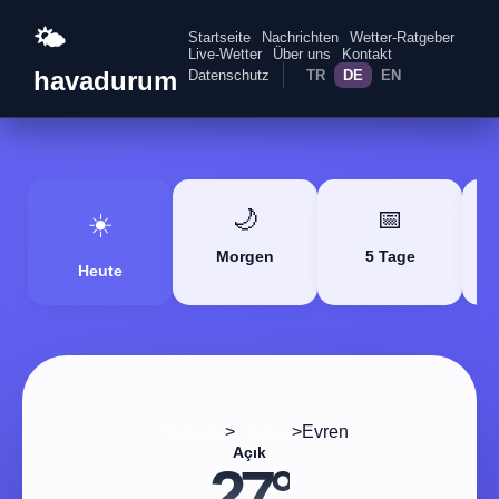
🌤️
Startseite
Nachrichten
Wetter-Ratgeber
Live-Wetter
Über uns
Kontakt
havadurum
Datenschutz
TR
DE
EN
🌙
📅
☀️
Morgen
5 Tage
Heute
>
>
Evren
Startseite
Ankara
Açık
27°