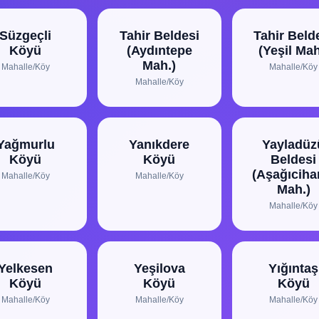
Süzgeçli
Tahir Beldesi
Tahir Beld
Köyü
(Aydıntepe
(Yeşil Mah
Mah.)
Mahalle/Köy
Mahalle/Köy
Mahalle/Köy
Yağmurlu
Yanıkdere
Yayladüz
Köyü
Köyü
Beldesi
(Aşağıcih
Mahalle/Köy
Mahalle/Köy
Mah.)
Mahalle/Köy
Yelkesen
Yeşilova
Yığıntaş
Köyü
Köyü
Köyü
Mahalle/Köy
Mahalle/Köy
Mahalle/Köy