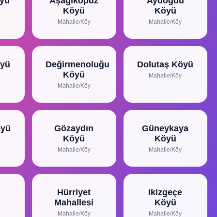
öyü
Aşağıkopuz
Aydoğdu
Köyü
Köyü
Mahalle/Köy
Mahalle/Köy
öyü
Değirmenoluğu
Dolutaş Köyü
Köyü
Mahalle/Köy
Mahalle/Köy
öyü
Gözaydın
Güneykaya
Köyü
Köyü
Mahalle/Köy
Mahalle/Köy
Hürriyet
Ikizgeçe
Mahallesi
Köyü
Mahalle/Köy
Mahalle/Köy