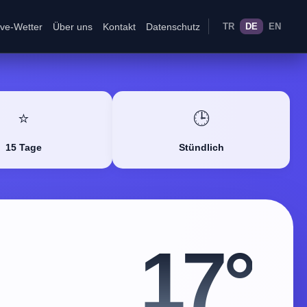
ive-Wetter
Über uns
Kontakt
Datenschutz
TR
DE
EN
⭐
🕒
15 Tage
Stündlich
17°