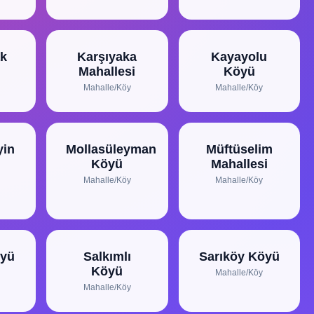
k
Karşıyaka
Kayayolu
Mahallesi
Köyü
Mahalle/Köy
Mahalle/Köy
yin
Mollasüleyman
Müftüselim
Köyü
Mahallesi
Mahalle/Köy
Mahalle/Köy
öyü
Salkımlı
Sarıköy Köyü
Köyü
Mahalle/Köy
Mahalle/Köy