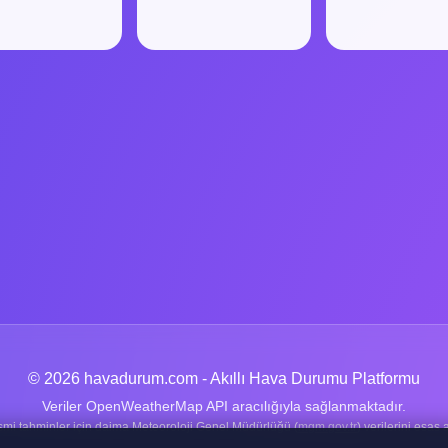
© 2026 havadurum.com - Akıllı Hava Durumu Platformu
Veriler OpenWeatherMap API aracılığıyla sağlanmaktadır.
smi tahminler için daima Meteoroloji Genel Müdürlüğü (
mgm.gov.tr
) verilerini esas a