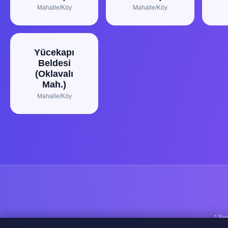
Mahalle/Köy
Mahalle/Köy
Yücekapı
Beldesi
(Oklavalı
Mah.)
Mahalle/Köy
* Re