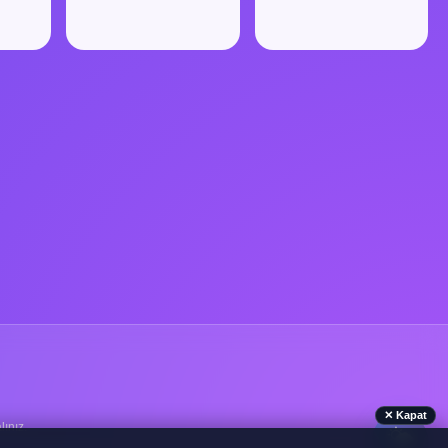
✕ Kapat
lınız.
🌤️