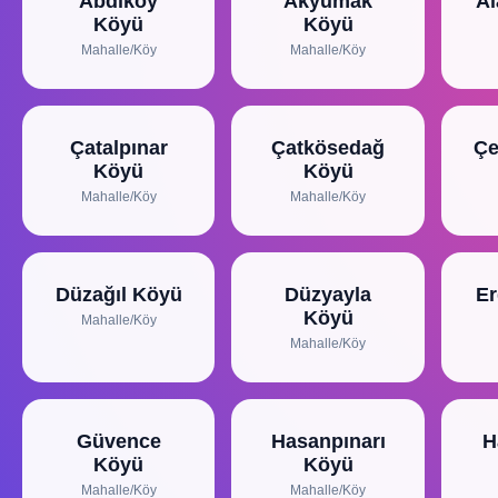
Abdiköy
Akyumak
A
Köyü
Köyü
Mahalle/Köy
Mahalle/Köy
Çatalpınar
Çatkösedağ
Çe
Köyü
Köyü
Mahalle/Köy
Mahalle/Köy
Düzağıl Köyü
Düzyayla
E
Köyü
Mahalle/Köy
Mahalle/Köy
Güvence
Hasanpınarı
H
Köyü
Köyü
Mahalle/Köy
Mahalle/Köy