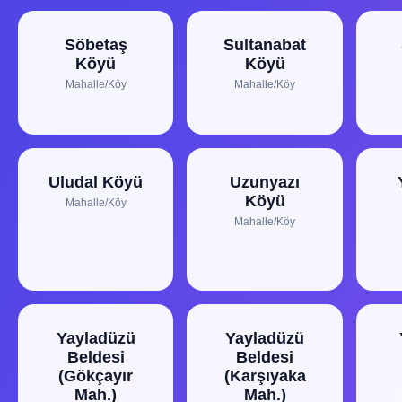
Söbetaş
Sultanabat
Köyü
Köyü
Mahalle/Köy
Mahalle/Köy
Uludal Köyü
Uzunyazı
Köyü
Mahalle/Köy
Mahalle/Köy
Yayladüzü
Yayladüzü
Beldesi
Beldesi
(Gökçayır
(Karşıyaka
Mah.)
Mah.)