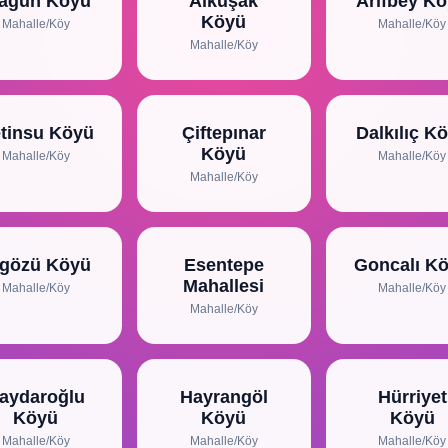
lagün Köyü
Alkuşak
Arifbey K
Köyü
Mahalle/Köy
Mahalle/Köy
Mahalle/Köy
tinsu Köyü
Çiftepınar
Dalkılıç K
Köyü
Mahalle/Köy
Mahalle/Köy
Mahalle/Köy
rgözü Köyü
Esentepe
Goncalı K
Mahallesi
Mahalle/Köy
Mahalle/Köy
Mahalle/Köy
aydaroğlu
Hayrangöl
Hürriyet
Köyü
Köyü
Köyü
Mahalle/Köy
Mahalle/Köy
Mahalle/Köy