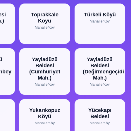
esi
Toprakkale
Türkeli Köyü
.)
Köyü
Mahalle/Köy
Mahalle/Köy
ü
Yayladüzü
Yayladüzü
Beldesi
Beldesi
anbey
(Cumhuriyet
(Değirmengeçidi
Mah.)
Mah.)
Mahalle/Köy
Mahalle/Köy
Yukarıkopuz
Yücekapı
Köyü
Beldesi
Mahalle/Köy
Mahalle/Köy