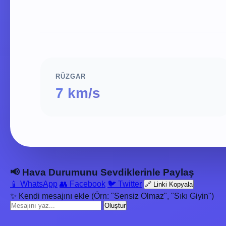
RÜZGAR
7 km/s
📢 Hava Durumunu Sevdiklerinle Paylaş
📱 WhatsApp
👥 Facebook
🐦 Twitter
🔗 Linki Kopyala
✨ Kendi mesajını ekle (Örn: "Sensiz Olmaz", "Sıkı Giyin")
Oluştur