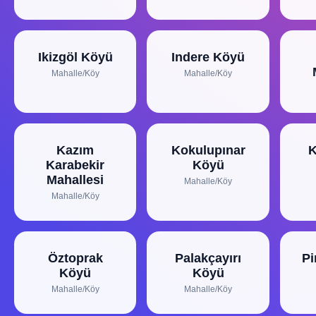
Ikizgöl Köyü
Indere Köyü
Mahalle/Köy
Mahalle/Köy
Kazım
Kokulupınar
K
Karabekir
Köyü
Mahallesi
Mahalle/Köy
Mahalle/Köy
Öztoprak
Palakçayırı
Pi
Köyü
Köyü
Mahalle/Köy
Mahalle/Köy