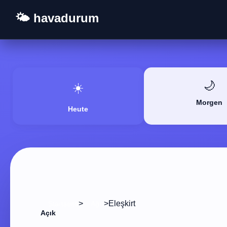
🌤️ havadurum
🌙
☀️
Morgen
Heute
>
>
Eleşkirt
Startseite
Ağrı
Açık