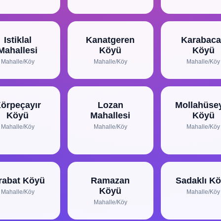
Istiklal
Kanatgeren
Karabaca
Mahallesi
Köyü
Köyü
Mahalle/Köy
Mahalle/Köy
Mahalle/Köy
örpeçayır
Lozan
Mollahüse
Köyü
Mahallesi
Köyü
Mahalle/Köy
Mahalle/Köy
Mahalle/Köy
rabat Köyü
Ramazan
Sadaklı K
Köyü
Mahalle/Köy
Mahalle/Köy
Mahalle/Köy