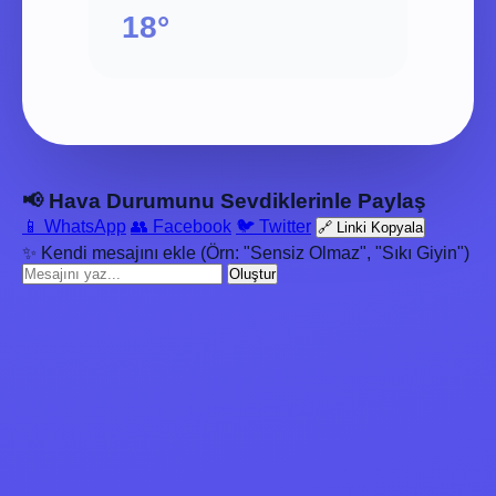
18°
📢 Hava Durumunu Sevdiklerinle Paylaş
📱 WhatsApp
👥 Facebook
🐦 Twitter
🔗 Linki Kopyala
✨ Kendi mesajını ekle (Örn: "Sensiz Olmaz", "Sıkı Giyin")
Oluştur