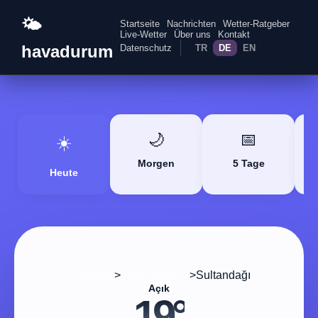
🌤️
Startseite
Nachrichten
Wetter-Ratgeber
Live-Wetter
Über uns
Kontakt
havadurum
Datenschutz
TR
DE
EN
🌙
📅
☀️
Morgen
5 Tage
Heute
>
>
Sultandağı
Startseite
Afyonkarahisar
Açık
19°