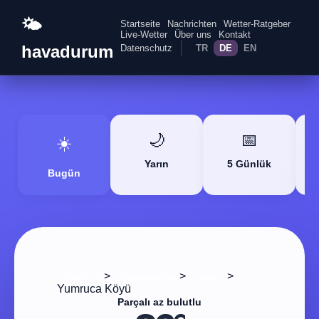
🌤️
Startseite
Nachrichten
Wetter-Ratgeber
Live-Wetter
Über uns
Kontakt
havadurum
Datenschutz
TR
DE
EN
🌙
📅
☀️
Yarın
5 Günlük
Bugün
>
>
>
Startseite
Afyonkarahisar
Sandıklı
Yumruca Köyü
Parçalı az bulutlu