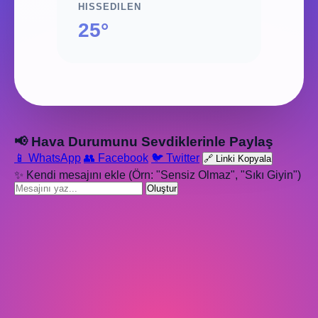
HISSEDILEN
25°
📢 Hava Durumunu Sevdiklerinle Paylaş
📱 WhatsApp
👥 Facebook
🐦 Twitter
🔗 Linki Kopyala
✨ Kendi mesajını ekle (Örn: "Sensiz Olmaz", "Sıkı Giyin")
Oluştur