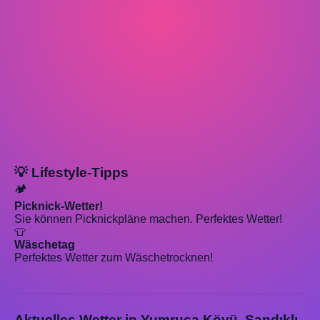
💡 Lifestyle-Tipps
🏕️
Picknick-Wetter!
Sie können Picknickpläne machen. Perfektes Wetter!
👕
Wäschetag
Perfektes Wetter zum Wäschetrocknen!
Aktuelles Wetter in Yumruca Köyü, Sandıklı