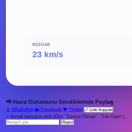
RÜZGAR
23 km/s
📢 Hava Durumunu Sevdiklerinle Paylaş
📱 WhatsApp
👥 Facebook
🐦 Twitter
🔗 Linki Kopyala
✨ Kendi mesajını ekle (Örn: "Sensiz Olmaz", "Sıkı Giyin")
Oluştur