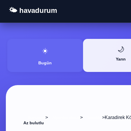
🌤️ havadurum
🌙
☀️
Yarın
Bugün
>
>
>
Karadirek Kö
Startseite
Afyonkarahisar
Sandıklı
Az bulutlu