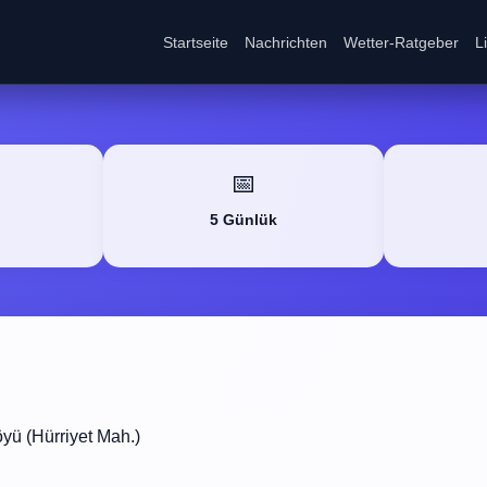
Startseite
Nachrichten
Wetter-Ratgeber
L
📅
5 Günlük
yü (Hürriyet Mah.)