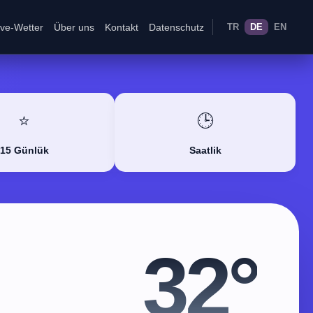
ive-Wetter
Über uns
Kontakt
Datenschutz
TR
DE
EN
⭐
🕒
15 Günlük
Saatlik
32°