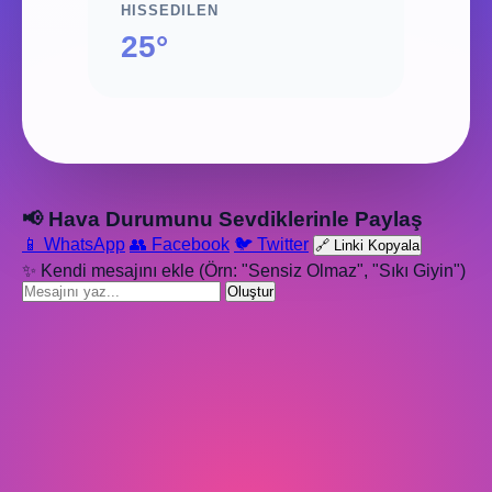
HISSEDILEN
25°
📢 Hava Durumunu Sevdiklerinle Paylaş
📱 WhatsApp
👥 Facebook
🐦 Twitter
🔗 Linki Kopyala
✨ Kendi mesajını ekle (Örn: "Sensiz Olmaz", "Sıkı Giyin")
Oluştur