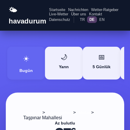
🌤️
Startseite
Nachrichten
Wetter-Ratgeber
Live-Wetter
Über uns
Kontakt
havadurum
Datenschutz
TR
DE
EN
🌙
📅
☀️
Yarın
5 Günlük
Bugün
>
>
>
Startseite
Afyonkarahisar
Merkez
Taşpınar Mahallesi
Az bulutlu