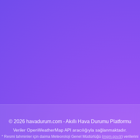
© 2026 havadurum.com - Akıllı Hava Durumu Platformu
Veriler OpenWeatherMap API aracılığıyla sağlanmaktadır.
* Resmi tahminler için daima Meteoroloji Genel Müdürlüğü (
mgm.gov.tr
) verilerini