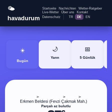
🌤️
Startseite
Nachrichten
Wetter-Ratgeber
Live-Wetter
Über uns
Kontakt
havadurum
Datenschutz
TR
DE
EN
🌙
📅
☀️
Yarın
5 Günlük
Bugün
>
>
>
Startseite
Afyonkarahisar
Merkez
Erkmen Beldesi (Fevzi Çakmak Mah.)
Parçalı az bulutlu