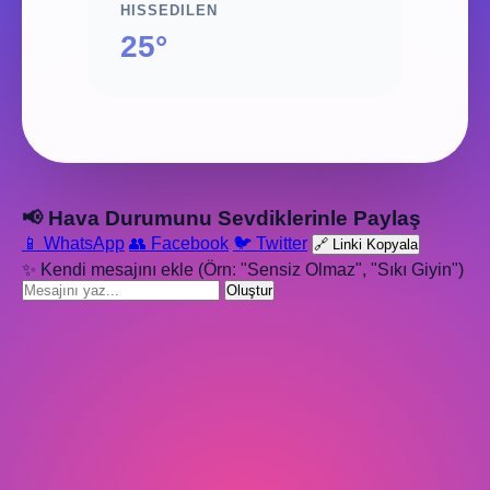
HISSEDILEN
25°
📢 Hava Durumunu Sevdiklerinle Paylaş
📱 WhatsApp
👥 Facebook
🐦 Twitter
🔗 Linki Kopyala
✨ Kendi mesajını ekle (Örn: "Sensiz Olmaz", "Sıkı Giyin")
Oluştur