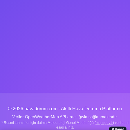
© 2026 havadurum.com - Akıllı Hava Durumu Platformu
Veriler OpenWeatherMap API aracılığıyla sağlanmaktadır.
* Resmi tahminler için daima Meteoroloji Genel Müdürlüğü (
mgm.gov.tr
) verilerini
esas alınız.
✕ Kapat