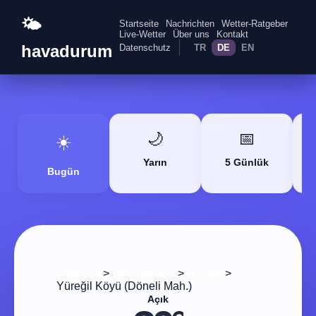
🌤️
Startseite
Nachrichten
Wetter-Ratgeber
Live-Wetter
Über uns
Kontakt
havadurum
Datenschutz
TR
DE
EN
🌙
📅
☀️
Yarın
5 Günlük
Bugün
>
>
>
Startseite
Afyonkarahisar
Emirdağ
Yüreğil Köyü (Döneli Mah.)
Açık