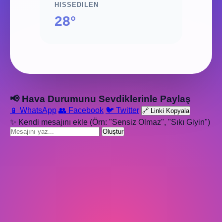
HISSEDILEN
28°
📢 Hava Durumunu Sevdiklerinle Paylaş
📱 WhatsApp
👥 Facebook
🐦 Twitter
🔗 Linki Kopyala
✨ Kendi mesajını ekle (Örn: "Sensiz Olmaz", "Sıkı Giyin")
Oluştur