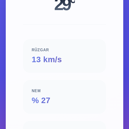
29°
RÜZGAR
13 km/s
NEM
% 27