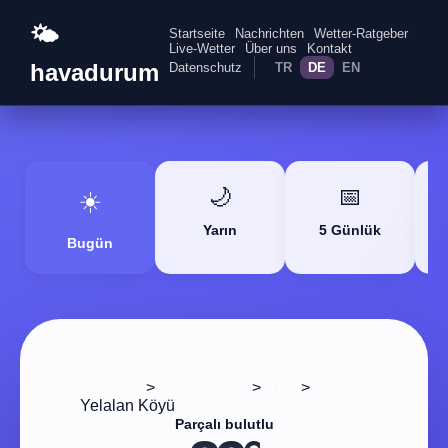
🌤️
Startseite
Nachrichten
Wetter-Ratgeber
Live-Wetter
Über uns
Kontakt
havadurum
Datenschutz
TR
DE
EN
🌙
📅
☀️
Yarın
5 Günlük
Bugün
>
>
>
Startseite
Afyonkarahisar
Dinar
Yelalan Köyü
Parçalı bulutlu