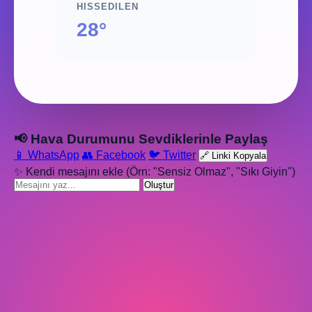
HISSEDILEN
28°
📢 Hava Durumunu Sevdiklerinle Paylaş
📱 WhatsApp
👥 Facebook
🐦 Twitter
🔗 Linki Kopyala
✨ Kendi mesajını ekle (Örn: "Sensiz Olmaz", "Sıkı Giyin")
Oluştur