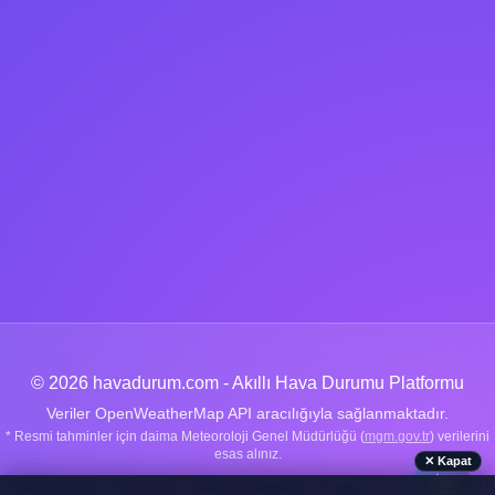
© 2026 havadurum.com - Akıllı Hava Durumu Platformu
Veriler OpenWeatherMap API aracılığıyla sağlanmaktadır.
* Resmi tahminler için daima Meteoroloji Genel Müdürlüğü (
mgm.gov.tr
) verilerini
esas alınız.
✕ Kapat
🌤️
Nachrichten
|
Über uns
|
Wetter-Ratgeber
|
Datenschutz
|
Kontakt
|