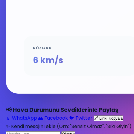
RÜZGAR
6 km/s
📢 Hava Durumunu Sevdiklerinle Paylaş
📱 WhatsApp
👥 Facebook
🐦 Twitter
🔗 Linki Kopyala
✨ Kendi mesajını ekle (Örn: "Sensiz Olmaz", "Sıkı Giyin")