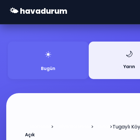
🌤️ havadurum
☀️
🌙
Yarın
Bugün
>
>
>
Tugaylı Kö
Startseite
Afyonkarahisar
Dinar
Açık