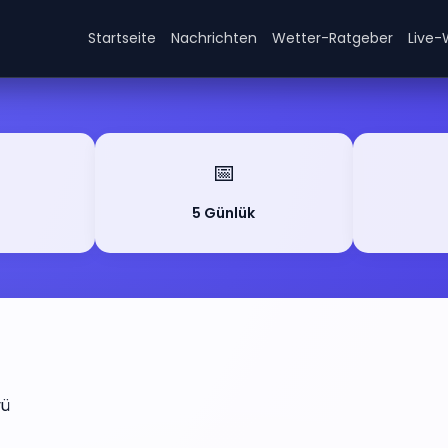
Startseite
Nachrichten
Wetter-Ratgeber
Live-
📅
5 Günlük
yü