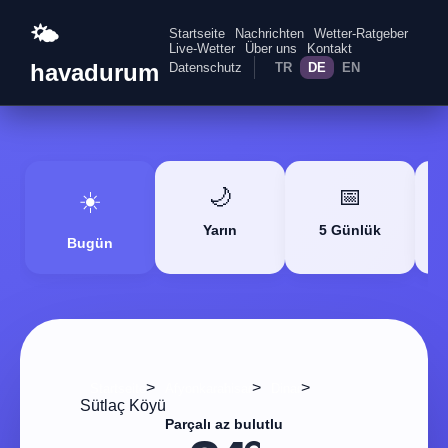
🌤️
Startseite
Nachrichten
Wetter-Ratgeber
Live-Wetter
Über uns
Kontakt
havadurum
Datenschutz
TR
DE
EN
🌙
📅
☀️
Yarın
5 Günlük
Bugün
>
>
>
Startseite
Afyonkarahisar
Dinar
Sütlaç Köyü
Parçalı az bulutlu