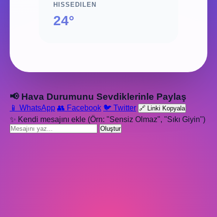
HISSEDILEN
24°
📢 Hava Durumunu Sevdiklerinle Paylaş
📱 WhatsApp
👥 Facebook
🐦 Twitter
🔗 Linki Kopyala
✨ Kendi mesajını ekle (Örn: "Sensiz Olmaz", "Sıkı Giyin")
Oluştur