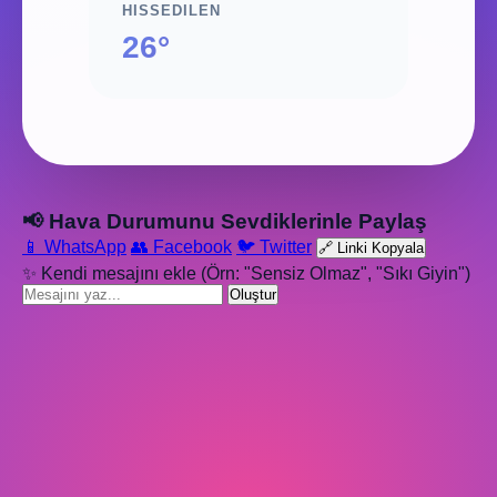
HISSEDILEN
26°
📢 Hava Durumunu Sevdiklerinle Paylaş
📱 WhatsApp
👥 Facebook
🐦 Twitter
🔗 Linki Kopyala
✨ Kendi mesajını ekle (Örn: "Sensiz Olmaz", "Sıkı Giyin")
Oluştur