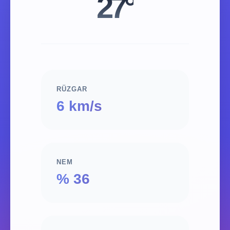
27°
RÜZGAR
6 km/s
NEM
% 36