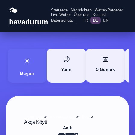
🌤️
Startseite
Nachrichten
Wetter-Ratgeber
Live-Wetter
Über uns
Kontakt
havadurum
Datenschutz
TR
DE
EN
🌙
📅
☀️
Yarın
5 Günlük
Bugün
>
>
>
Startseite
Afyonkarahisar
Dinar
Akça Köyü
Açık