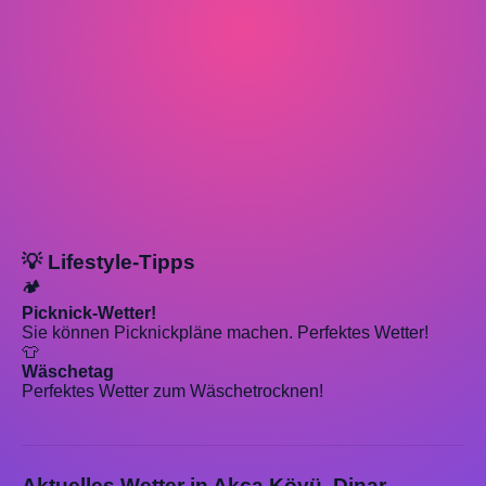
💡 Lifestyle-Tipps
🏕️
Picknick-Wetter!
Sie können Picknickpläne machen. Perfektes Wetter!
👕
Wäschetag
Perfektes Wetter zum Wäschetrocknen!
Aktuelles Wetter in Akça Köyü, Dinar