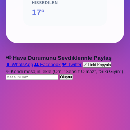
HISSEDILEN
17°
📢 Hava Durumunu Sevdiklerinle Paylaş
📱 WhatsApp
👥 Facebook
🐦 Twitter
🔗 Linki Kopyala
✨ Kendi mesajını ekle (Örn: "Sensiz Olmaz", "Sıkı Giyin")
Oluştur