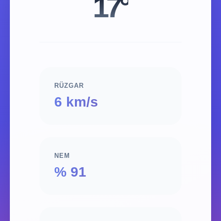
17°
RÜZGAR
6 km/s
NEM
% 91