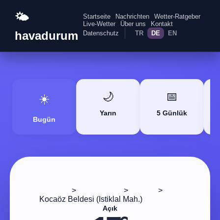
🌤️
Startseite
Nachrichten
Wetter-Ratgeber
Live-Wetter
Über uns
Kontakt
havadurum
Datenschutz
TR
DE
EN
🌙
📅
☀️
Yarın
5 Günlük
Bugün
>
>
>
Startseite
Afyonkarahisar
Çobanlar
Kocaöz Beldesi (Istiklal Mah.)
Açık