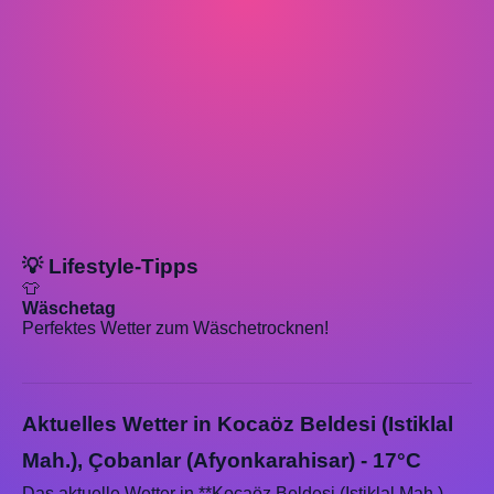
💡 Lifestyle-Tipps
👕
Wäschetag
Perfektes Wetter zum Wäschetrocknen!
Aktuelles Wetter in Kocaöz Beldesi (Istiklal
Mah.), Çobanlar (Afyonkarahisar) - 17°C
Das aktuelle Wetter in **Kocaöz Beldesi (Istiklal Mah.),