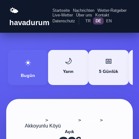
🌤️
Startseite
Nachrichten
Wetter-Ratgeber
Live-Wetter
Über uns
Kontakt
havadurum
Datenschutz
TR
DE
EN
🌙
📅
☀️
Yarın
5 Günlük
Bugün
>
>
>
Startseite
Afyonkarahisar
Çobanlar
Akkoyunlu Köyü
Açık