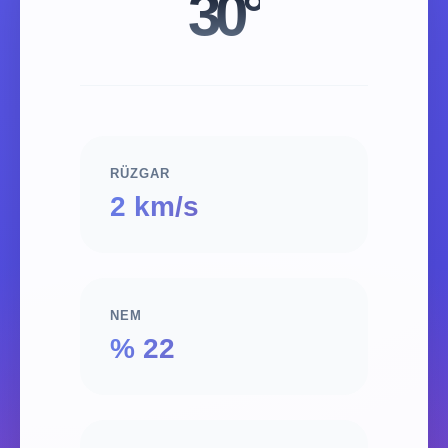
30°
RÜZGAR
2 km/s
NEM
% 22