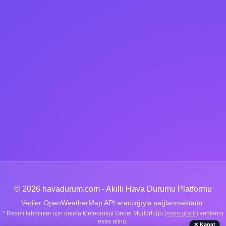
© 2026 havadurum.com - Akıllı Hava Durumu Platformu
Veriler OpenWeatherMap API aracılığıyla sağlanmaktadır.
* Resmi tahminler için daima Meteoroloji Genel Müdürlüğü (
mgm.gov.tr
) verilerini
esas alınız.
✕ Kapat