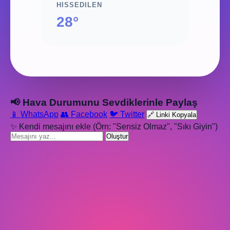
HISSEDILEN
28°
📢 Hava Durumunu Sevdiklerinle Paylaş
📱 WhatsApp
👥 Facebook
🐦 Twitter
🔗 Linki Kopyala
✨ Kendi mesajını ekle (Örn: "Sensiz Olmaz", "Sıkı Giyin")
Oluştur