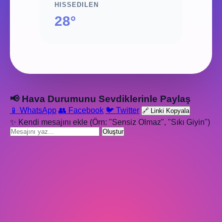
HISSEDILEN
28°
📢 Hava Durumunu Sevdiklerinle Paylaş
📱 WhatsApp
👥 Facebook
🐦 Twitter
🔗 Linki Kopyala
✨ Kendi mesajını ekle (Örn: "Sensiz Olmaz", "Sıkı Giyin")
Oluştur