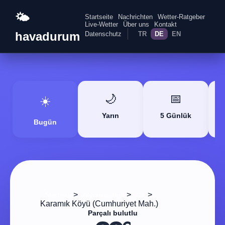
🌤️
Startseite
Nachrichten
Wetter-Ratgeber
Live-Wetter
Über uns
Kontakt
havadurum
Datenschutz
TR
DE
EN
🌙
📅
☀️
Yarın
5 Günlük
Bugün
>
>
>
Startseite
Afyonkarahisar
Çay
Karamık Köyü (Cumhuriyet Mah.)
Parçalı bulutlu