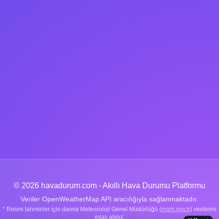
© 2026 havadurum.com - Akıllı Hava Durumu Platformu
Veriler OpenWeatherMap API aracılığıyla sağlanmaktadır.
* Resmi tahminler için daima Meteoroloji Genel Müdürlüğü (
mgm.gov.tr
) verilerini
esas alınız.