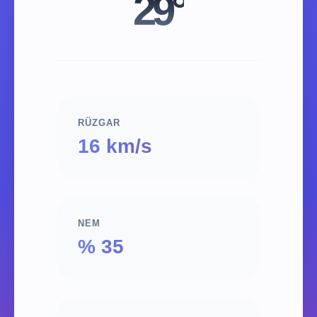
29°
RÜZGAR
16 km/s
NEM
% 35