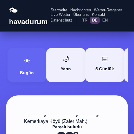
🌤️
Startseite
Nachrichten
Wetter-Ratgeber
Live-Wetter
Über uns
Kontakt
havadurum
Datenschutz
TR
DE
EN
🌙
📅
☀️
Yarın
5 Günlük
Bugün
>
>
>
Startseite
Afyonkarahisar
Bolvadin
Kemerkaya Köyü (Zafer Mah.)
Parçalı bulutlu