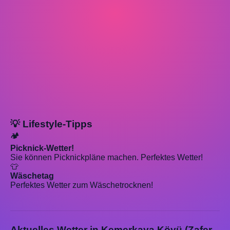
💡 Lifestyle-Tipps
🏕️
Picknick-Wetter!
Sie können Picknickpläne machen. Perfektes Wetter!
👕
Wäschetag
Perfektes Wetter zum Wäschetrocknen!
Aktuelles Wetter in Kemerkaya Köyü (Zafer