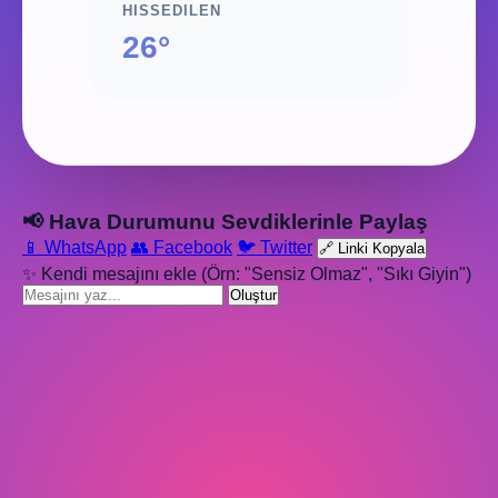
HISSEDILEN
26°
📢 Hava Durumunu Sevdiklerinle Paylaş
📱 WhatsApp
👥 Facebook
🐦 Twitter
🔗 Linki Kopyala
✨ Kendi mesajını ekle (Örn: "Sensiz Olmaz", "Sıkı Giyin")
Oluştur