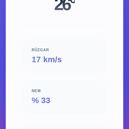
26°
RÜZGAR
17 km/s
NEM
% 33