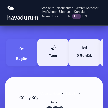
🌤️
Startseite
Nachrichten
Wetter-Ratgeber
Live-Wetter
Über uns
Kontakt
havadurum
Datenschutz
TR
DE
EN
🌙
📅
☀️
Yarın
5 Günlük
Bugün
>
>
>
Startseite
Afyonkarahisar
Bolvadin
Güney Köyü
Açık