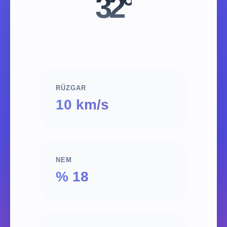
32°
RÜZGAR
10 km/s
NEM
% 18