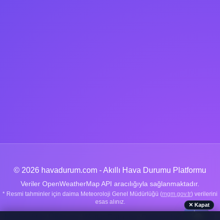
© 2026 havadurum.com - Akıllı Hava Durumu Platformu
Veriler OpenWeatherMap API aracılığıyla sağlanmaktadır.
* Resmi tahminler için daima Meteoroloji Genel Müdürlüğü (
mgm.gov.tr
) verilerini
esas alınız.
✕ Kapat
🌤️
Nachrichten
|
Über uns
|
Wetter-Ratgeber
|
Datenschutz
|
Kontakt
|