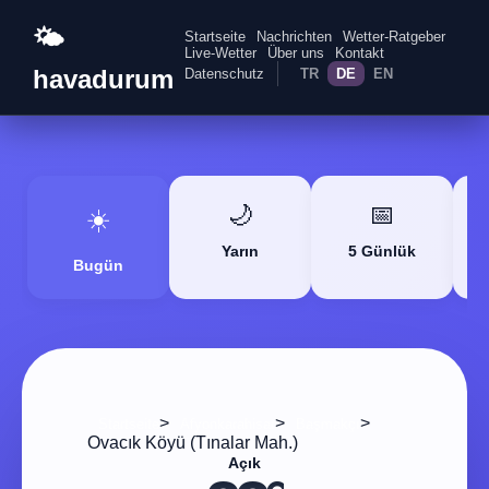
🌤️
Startseite
Nachrichten
Wetter-Ratgeber
Live-Wetter
Über uns
Kontakt
havadurum
Datenschutz
TR
DE
EN
🌙
📅
☀️
Yarın
5 Günlük
Bugün
>
>
>
Startseite
Afyonkarahisar
Başmakçı
Ovacık Köyü (Tınalar Mah.)
Açık