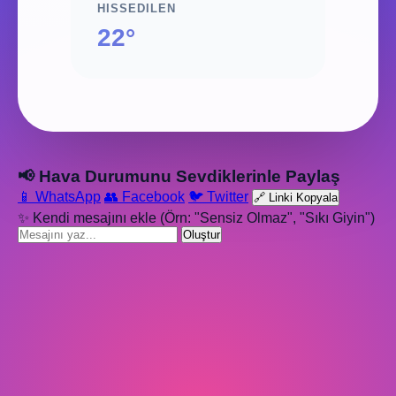
HISSEDILEN
22°
📢 Hava Durumunu Sevdiklerinle Paylaş
📱 WhatsApp
👥 Facebook
🐦 Twitter
🔗 Linki Kopyala
✨ Kendi mesajını ekle (Örn: "Sensiz Olmaz", "Sıkı Giyin")
Oluştur