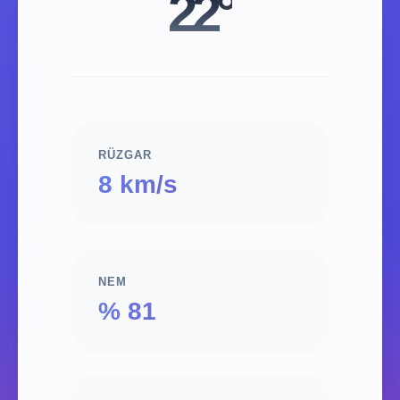
22°
RÜZGAR
8 km/s
NEM
% 81