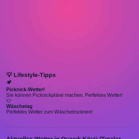
💡 Lifestyle-Tipps
🏕️
Picknick-Wetter!
Sie können Picknickpläne machen. Perfektes Wetter!
👕
Wäschetag
Perfektes Wetter zum Wäschetrocknen!
Aktuelles Wetter in Ovacık Köyü (Tınalar