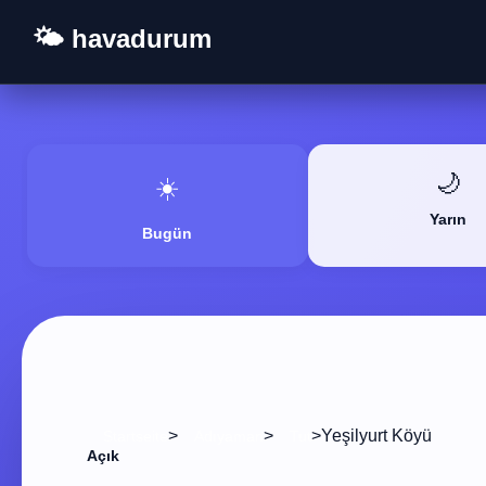
🌤️ havadurum
🌙
☀️
Yarın
Bugün
>
>
>
Yeşilyurt Köyü
Startseite
Adıyaman
Tut
Açık