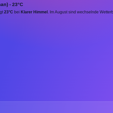
man) - 23°C
igt
23°C
bei
Klarer Himmel
. Im August sind wechselnde Wetterb