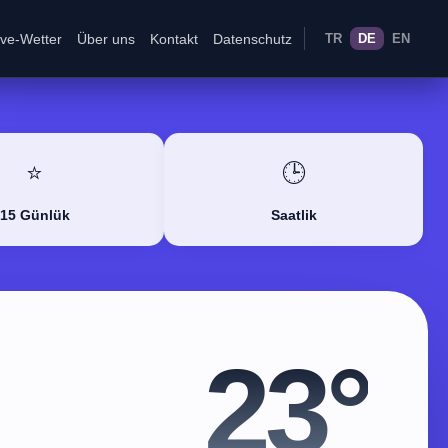
ive-Wetter
Über uns
Kontakt
Datenschutz
TR
DE
EN
⭐
🕒
15 Günlük
Saatlik
23°