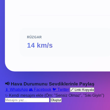
RÜZGAR
14 km/s
📢 Hava Durumunu Sevdiklerinle Paylaş
📱 WhatsApp
👥 Facebook
🐦 Twitter
🔗 Linki Kopyala
✨ Kendi mesajını ekle (Örn: "Sensiz Olmaz", "Sıkı Giyin")
Oluştur