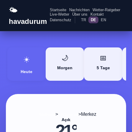
🌤️
Startseite
Nachrichten
Wetter-Ratgeber
Live-Wetter
Über uns
Kontakt
havadurum
Datenschutz
TR
DE
EN
🌙
📅
☀️
Morgen
5 Tage
Heute
>
>
Merkez
Startseite
Adıyaman
Açık
21°