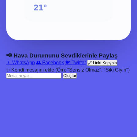
21°
📢 Hava Durumunu Sevdiklerinle Paylaş
📱 WhatsApp
👥 Facebook
🐦 Twitter
🔗 Linki Kopyala
✨ Kendi mesajını ekle (Örn: "Sensiz Olmaz", "Sıkı Giyin")
Oluştur