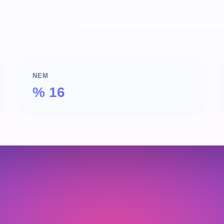
NEM
% 16