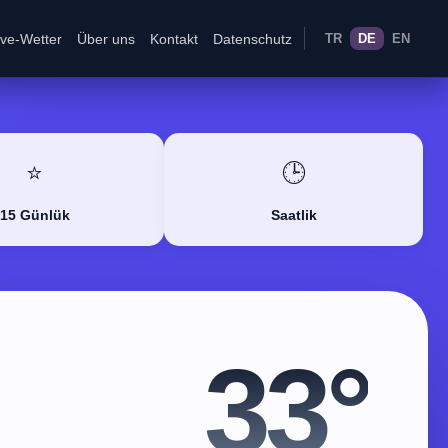
ive-Wetter
Über uns
Kontakt
Datenschutz
TR
DE
EN
⭐
🕒
15 Günlük
Saatlik
33°