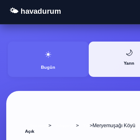
🌤️ havadurum
🌙
☀️
Yarın
Bugün
>
>
>
Meryemuşağı Köyü
Startseite
Adıyaman
Tut
Açık