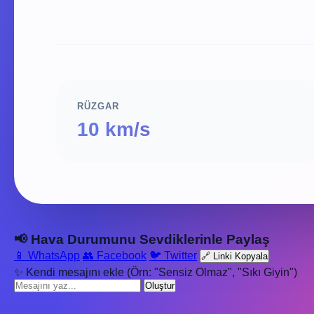
RÜZGAR
10 km/s
📢 Hava Durumunu Sevdiklerinle Paylaş
📱 WhatsApp
👥 Facebook
🐦 Twitter
🔗 Linki Kopyala
✨ Kendi mesajını ekle (Örn: "Sensiz Olmaz", "Sıkı Giyin")
Oluştur