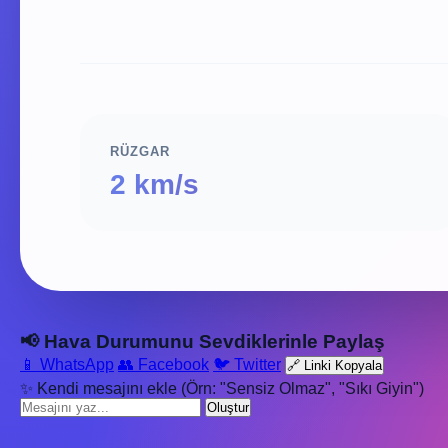
RÜZGAR
2 km/s
📢 Hava Durumunu Sevdiklerinle Paylaş
📱 WhatsApp
👥 Facebook
🐦 Twitter
🔗 Linki Kopyala
✨ Kendi mesajını ekle (Örn: "Sensiz Olmaz", "Sıkı Giyin")
Oluştur