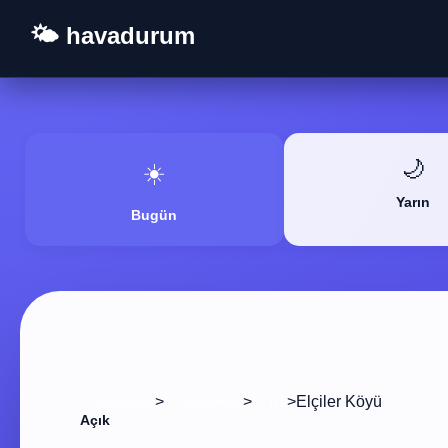
🌤️ havadurum
🌙
☀️
Yarın
Bugün
>
>
>
Elçiler Köyü
Startseite
Adıyaman
Tut
Açık