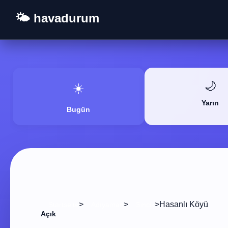
🌤️ havadurum
🌙
☀️
Yarın
Bugün
>
>
>
Hasanlı Köyü
Startseite
Adıyaman
Sincik
Açık