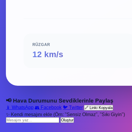
RÜZGAR
12 km/s
📢 Hava Durumunu Sevdiklerinle Paylaş
📱 WhatsApp
👥 Facebook
🐦 Twitter
🔗 Linki Kopyala
✨ Kendi mesajını ekle (Örn: "Sensiz Olmaz", "Sıkı Giyin")
Oluştur