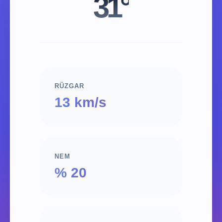
31°
RÜZGAR
13 km/s
NEM
% 20