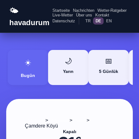
🌤️
Startseite
Nachrichten
Wetter-Ratgeber
Live-Wetter
Über uns
Kontakt
havadurum
Datenschutz
TR
DE
EN
🌙
📅
☀️
Yarın
5 Günlük
Bugün
>
>
>
Startseite
Adıyaman
Sincik
Çamdere Köyü
Kapalı