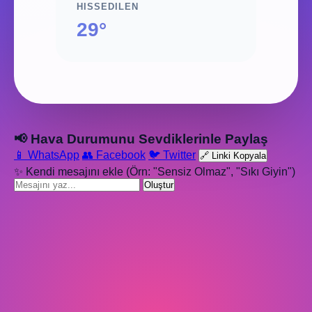
HISSEDILEN
29°
📢 Hava Durumunu Sevdiklerinle Paylaş
📱 WhatsApp
👥 Facebook
🐦 Twitter
🔗 Linki Kopyala
✨ Kendi mesajını ekle (Örn: "Sensiz Olmaz", "Sıkı Giyin")
Oluştur