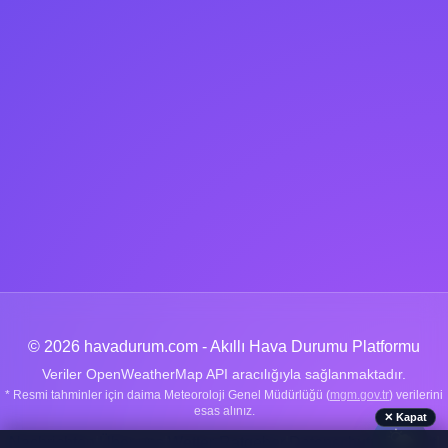
© 2026 havadurum.com - Akıllı Hava Durumu Platformu
Veriler OpenWeatherMap API aracılığıyla sağlanmaktadır.
* Resmi tahminler için daima Meteoroloji Genel Müdürlüğü (
mgm.gov.tr
) verilerini
esas alınız.
✕ Kapat
🌤️
Nachrichten
|
Über uns
|
Wetter-Ratgeber
|
Datenschutz
|
Kontakt
|