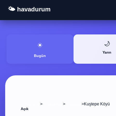
🌤️ havadurum
🌙
☀️
Yarın
Bugün
>
>
>
Kuştepe Köyü
Startseite
Adıyaman
Samsat
Açık