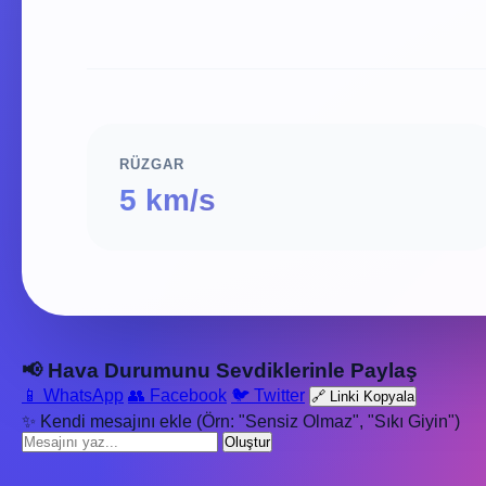
RÜZGAR
5 km/s
📢 Hava Durumunu Sevdiklerinle Paylaş
📱 WhatsApp
👥 Facebook
🐦 Twitter
🔗 Linki Kopyala
✨ Kendi mesajını ekle (Örn: "Sensiz Olmaz", "Sıkı Giyin")
Oluştur