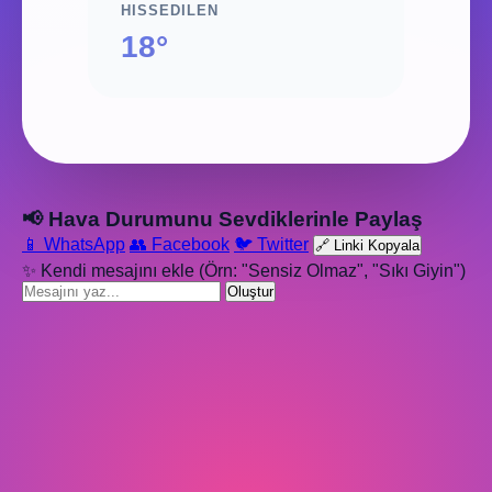
HISSEDILEN
18°
📢 Hava Durumunu Sevdiklerinle Paylaş
📱 WhatsApp
👥 Facebook
🐦 Twitter
🔗 Linki Kopyala
✨ Kendi mesajını ekle (Örn: "Sensiz Olmaz", "Sıkı Giyin")
Oluştur