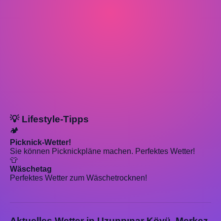
💡 Lifestyle-Tipps
🏕️
Picknick-Wetter!
Sie können Picknickpläne machen. Perfektes Wetter!
👕
Wäschetag
Perfektes Wetter zum Wäschetrocknen!
Aktuelles Wetter in Uzunpınar Köyü, Merkez