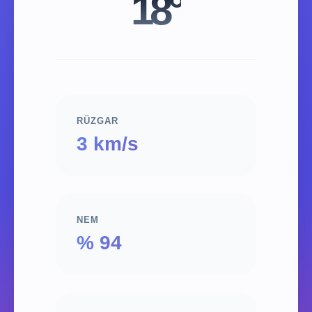
18°
RÜZGAR
3 km/s
NEM
% 94