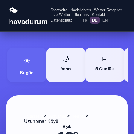
🌤️
Startseite
Nachrichten
Wetter-Ratgeber
Live-Wetter
Über uns
Kontakt
havadurum
Datenschutz
TR
DE
EN
🌙
📅
☀️
Yarın
5 Günlük
Bugün
>
>
>
Startseite
Adıyaman
Merkez
Uzunpınar Köyü
Açık