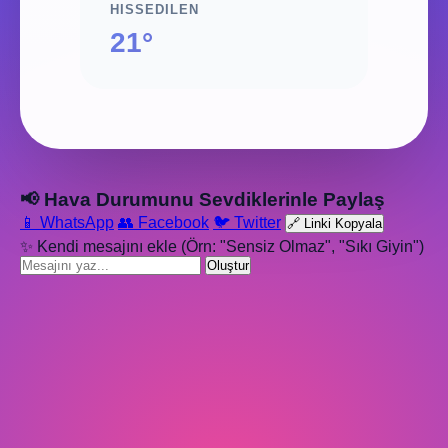
HISSEDILEN
21°
📢 Hava Durumunu Sevdiklerinle Paylaş
📱 WhatsApp
👥 Facebook
🐦 Twitter
🔗 Linki Kopyala
✨ Kendi mesajını ekle (Örn: "Sensiz Olmaz", "Sıkı Giyin")
Oluştur