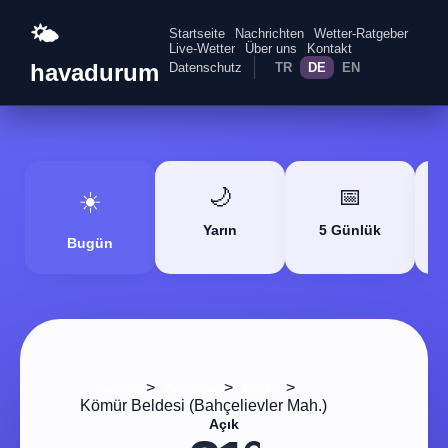
🌤️
Startseite
Nachrichten
Wetter-Ratgeber
Live-Wetter
Über uns
Kontakt
havadurum
Datenschutz
TR
DE
EN
🌙
📅
☀️
Yarın
5 Günlük
Bugün
>
>
>
Startseite
Adıyaman
Merkez
Kömür Beldesi (Bahçelievler Mah.)
Açık