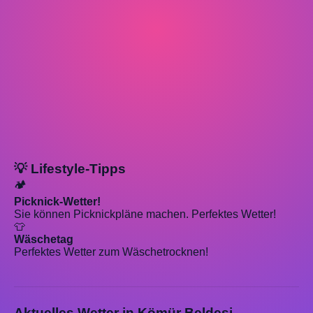
💡 Lifestyle-Tipps
🏕️
Picknick-Wetter!
Sie können Picknickpläne machen. Perfektes Wetter!
👕
Wäschetag
Perfektes Wetter zum Wäschetrocknen!
Aktuelles Wetter in Kömür Beldesi