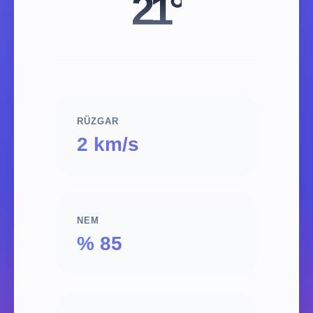
21°
RÜZGAR
2 km/s
NEM
% 85