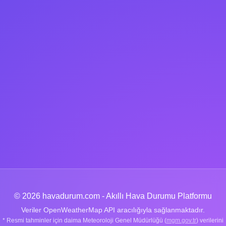
© 2026 havadurum.com - Akıllı Hava Durumu Platformu
Veriler OpenWeatherMap API aracılığıyla sağlanmaktadır.
* Resmi tahminler için daima Meteoroloji Genel Müdürlüğü (
mgm.gov.tr
) verilerini