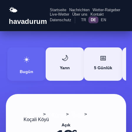
🌤️
Startseite
Nachrichten
Wetter-Ratgeber
Live-Wetter
Über uns
Kontakt
havadurum
Datenschutz
TR
DE
EN
🌙
📅
☀️
Yarın
5 Günlük
Bugün
>
>
>
Startseite
Adıyaman
Merkez
Koçali Köyü
Açık