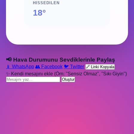
HISSEDILEN
18°
📢 Hava Durumunu Sevdiklerinle Paylaş
📱 WhatsApp
👥 Facebook
🐦 Twitter
🔗 Linki Kopyala
✨ Kendi mesajını ekle (Örn: "Sensiz Olmaz", "Sıkı Giyin")
Oluştur