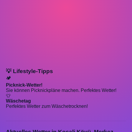
💡 Lifestyle-Tipps
🏕️
Picknick-Wetter!
Sie können Picknickpläne machen. Perfektes Wetter!
👕
Wäschetag
Perfektes Wetter zum Wäschetrocknen!
Aktuelles Wetter in Koçali Köyü, Merkez